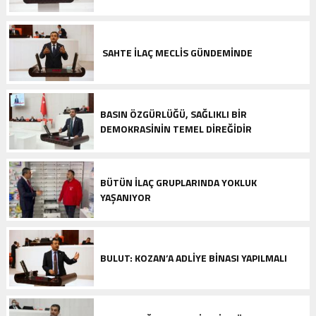
SAHTE ILAÇ MECLIS GÜNDEMINDE
BASIN ÖZGÜRLÜĞÜ, SAĞLIKLI BIR
DEMOKRASININ TEMEL DIREĞIDIR
BÜTÜN İLAÇ GRUPLARINDA YOKLUK
YAŞANIYOR
BULUT: KOZAN’A ADLIYE BINASI YAPILMALI