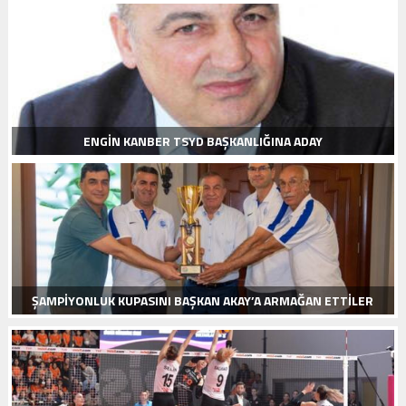
ENGİN KANBER TSYD BAŞKANLIĞINA ADAY
ŞAMPİYONLUK KUPASINI BAŞKAN AKAY’A ARMAĞAN ETTİLER