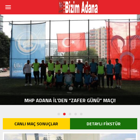
29 EKIM CUMHURIYET KUPASI RAFTAKI KRAMPONL
VETERANLAR FUTBOL TURNUVASI BAŞLADI.
CANLI MAÇ SONUÇLAR
DETAYLI FIKSTÜR