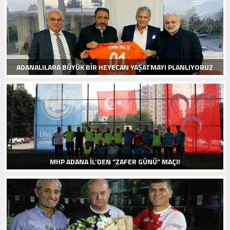
ADANALILARA BÜYÜK BIR HEYECAN YAŞATMAYI PLANLIYORUZ
MHP ADANA İL’DEN “ZAFER GÜNÜ” MAÇI!