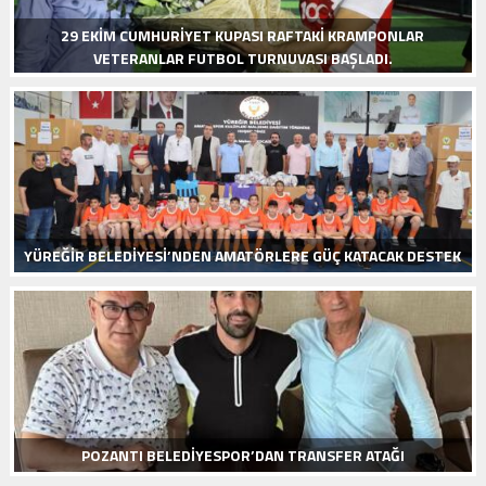
29 EKIM CUMHURIYET KUPASI RAFTAKI KRAMPONLAR
VETERANLAR FUTBOL TURNUVASI BAŞLADI.
YÜREĞIR BELEDIYESI’NDEN AMATÖRLERE GÜÇ KATACAK DESTEK
POZANTI BELEDİYESPOR’DAN TRANSFER ATAĞI