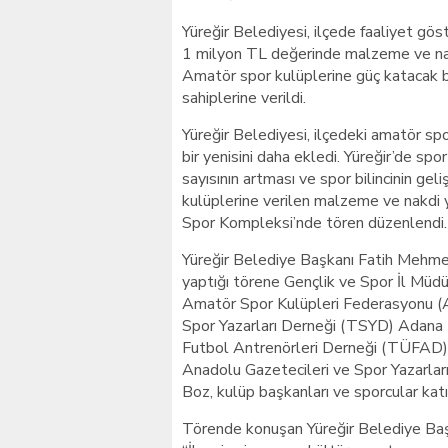
Yüreğir Belediyesi, ilçede faaliyet gö
1 milyon TL değerinde malzeme ve na
Amatör spor kulüplerine güç katacak 
sahiplerine verildi.
Yüreğir Belediyesi, ilçedeki amatör sp
bir yenisini daha ekledi. Yüreğir’de spor
sayısının artması ve spor bilincinin ge
kulüplerine verilen malzeme ve nakdi y
Spor Kompleksi’nde tören düzenlendi.
Yüreğir Belediye Başkanı Fatih Mehmet 
yaptığı törene Gençlik ve Spor İl Müd
Amatör Spor Kulüpleri Federasyonu (
Spor Yazarları Derneği (TSYD) Adana 
Futbol Antrenörleri Derneği (TÜFAD
Anadolu Gazetecileri ve Spor Yazarla
Boz, kulüp başkanları ve sporcular katı
Törende konuşan Yüreğir Belediye Baş