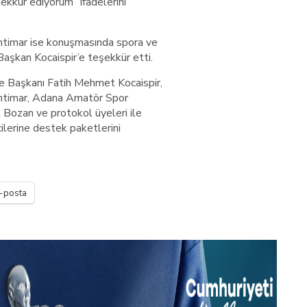
ekkür ediyorum” ifadelerini
ntimar ise konuşmasında spora ve
aşkan Kocaispir’e teşekkür etti.
e Başkanı Fatih Mehmet Kocaispir,
intimar, Adana Amatör Spor
Bozan ve protokol üyeleri ile
ilerine destek paketlerini
-posta