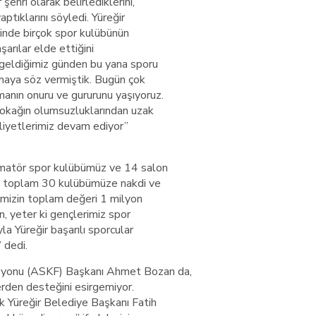
şehri olarak belirlediklerini,
aptıklarını söyledi. Yüreğir
sinde birçok spor kulübünün
arılar elde ettiğini
 geldiğimiz günden bu yana sporu
pmaya söz vermiştik. Bugün çok
anın onuru ve gururunu yaşıyoruz.
sokağın olumsuzluklarından uzak
aliyetlerimiz devam ediyor”
amatör spor kulübümüz ve 14 salon
e toplam 30 kulübümüze nakdi ve
imizin toplam değeri 1 milyon
n, yeter ki gençlerimiz spor
yla Yüreğir başarılı sporcular
” dedi.
syonu (ASKF) Başkanı Ahmet Bozan da,
erden desteğini esirgemiyor.
 Yüreğir Belediye Başkanı Fatih