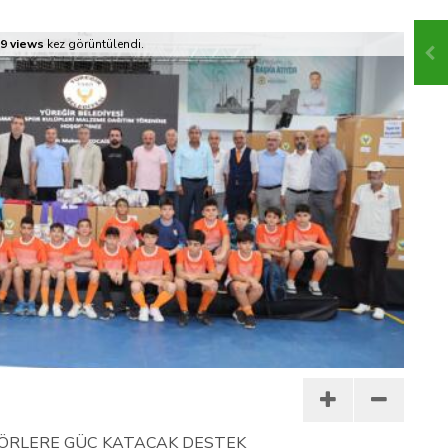
 İLÇEMİZ BARBAROS MAHALLESİ’NDE VATANDAŞLARLA BULUŞTU
9 views
kez görüntülendi.
TÖRLERE GÜÇ KATACAK DESTEK