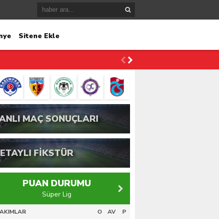
nye
Sitene Ekle
ANLI MAÇ SONUÇLARI
ETAYLI FİKSTÜR
PUAN DURUMU
Süper Lig
PTT 1.Lig
AKIMLAR
O
AV
P
#
TAKIMLAR