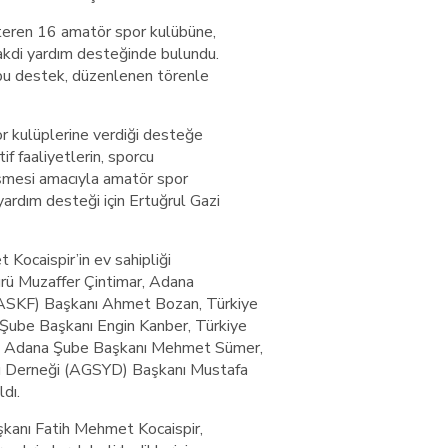
steren 16 amatör spor kulübüne,
kdi yardım desteğinde bulundu.
bu destek, düzenlenen törenle
or kulüplerine verdiği desteğe
tif faaliyetlerin, sporcu
lişmesi amacıyla amatör spor
ardım desteği için Ertuğrul Gazi
Kocaispir’in ev sahipliği
ürü Muzaffer Çintimar, Adana
ASKF) Başkanı Ahmet Bozan, Türkiye
Şube Başkanı Engin Kanber, Türkiye
) Adana Şube Başkanı Mehmet Sümer,
rı Derneği (AGSYD) Başkanı Mustafa
ldı.
kanı Fatih Mehmet Kocaispir,