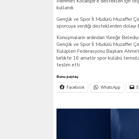
Mehmet Kocaispir’e destekleri için teş
kullandı.
Gençlik ve Spor İl Müdürü Muzaffer Çi
sporcuya verdiği desteklerden dolayı B
Konuşmaların ardından Yüreğir Belediy
Gençlik ve Spor İl Müdürü Muzaffer Ç
Kulüpleri Federasyonu Başkanı Ahmet 
birlikte 16 amatör spor kulübü temsilc
teslim etti.
Bunu paylaş:
Facebook
WhatsApp
E