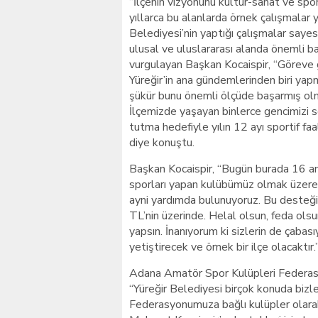
“İlçenin vizyonunu kültür-sanat ve spor 
yıllarca bu alanlarda örnek çalışmalar y
Belediyesi’nin yaptığı çalışmalar saye
ulusal ve uluslararası alanda önemli baş
vurgulayan Başkan Kocaispir, “Göreve
Yüreğir’in ana gündemlerinden biri ya
şükür bunu önemli ölçüde başarmış olm
İlçemizde yaşayan binlerce gencimizi 
tutma hedefiyle yılın 12 ayı sportif fa
diye konuştu.
Başkan Kocaispir, “Bugün burada 16 
sporları yapan kulübümüz olmak üzer
ayni yardımda bulunuyoruz. Bu desteğ
TL’nin üzerinde. Helal olsun, feda olsu
yapsın. İnanıyorum ki sizlerin de çabası
yetiştirecek ve örnek bir ilçe olacaktır.
Adana Amatör Spor Kulüpleri Federa
“Yüreğir Belediyesi birçok konuda bizl
Federasyonumuza bağlı kulüpler olarak