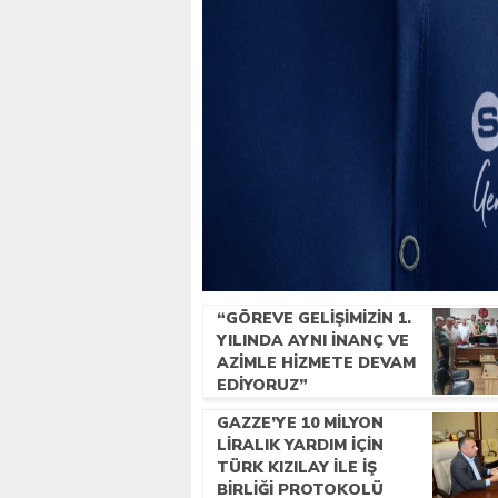
“GÖREVE GELIŞIMIZIN 1.
YILINDA AYNI INANÇ VE
AZIMLE HIZMETE DEVAM
EDIYORUZ”
GAZZE’YE 10 MILYON
LIRALIK YARDIM IÇIN
TÜRK KIZILAY ILE IŞ
BIRLIĞI PROTOKOLÜ