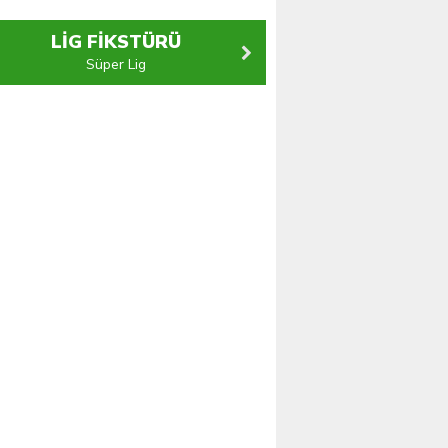
LİG FİKSTÜRÜ
Süper Lig
PTT 1.Lig