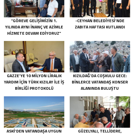
“GÖREVE GELIŞIMIZIN 1.
-CEYHAN BELEDIYESI’NDE
YILINDA AYNI INANÇ VE AZIMLE
ZABITA HAFTASI KUTLANDI
HIZMETE DEVAM EDIYORUZ”
GAZZE’YE 10 MILYON LIRALIK
KIZILDAĞ’DA COŞKULU GECE:
YARDIM IÇIN TÜRK KIZILAY ILE IŞ
BINLERCE VATANDAŞ KONSER
BIRLIĞI PROTOKOLÜ
ALANINDA BULUŞTU
IMZALANDI.
ASKİ’DEN VATANDAŞA UYGUN
GÜZELYALI, TELLIDERE,