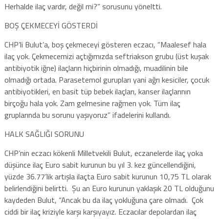
Herhalde ilaç vardır, değil mi?” sorusunu yöneltti.
BOŞ ÇEKMECEYİ GÖSTERDİ
CHP’li Bulut’a, boş çekmeceyi gösteren eczacı, “Maalesef hala
ilaç yok. Çekmecemizi açtığımızda seftriakson grubu (üst kuşak
antibiyotik iğne) ilaçların hiçbirinin olmadığı, muadilinin bile
olmadığı ortada. Parasetemol gurupları yani ağrı kesiciler, çocuk
antibiyotikleri, en basit tüp bebek ilaçları, kanser ilaçlarının
birçoğu hala yok. Zam gelmesine rağmen yok. Tüm ilaç
gruplarında bu sorunu yaşıyoruz” ifadelerini kullandı.
HALK SAĞLIĞI SORUNU
CHP’nin eczacı kökenli Milletvekili Bulut, eczanelerde ilaç yoka
düşünce ilaç Euro sabit kurunun bu yıl 3. kez güncellendiğini,
yüzde 36.77’lik artışla ilaçta Euro sabit kurunun 10,75 TL olarak
belirlendiğini belirtti. Şu an Euro kurunun yaklaşık 20 TL olduğunu
kaydeden Bulut, “Ancak bu da ilaç yokluğuna çare olmadı. Çok
ciddi bir ilaç kriziyle karşı karşıyayız. Eczacılar depolardan ilaç