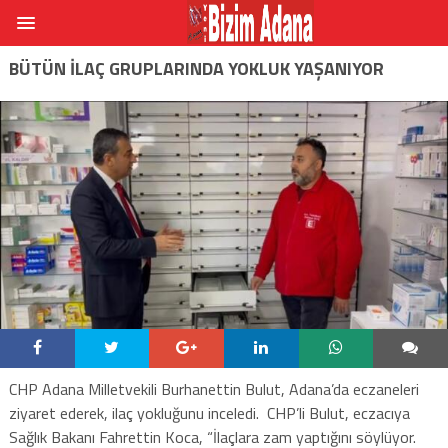
BÜTÜN İLAÇ GRUPLARINDA YOKLUK YAŞANIYOR
CHP Adana Milletvekili Burhanettin Bulut, Adana’da eczaneleri
ziyaret ederek, ilaç yokluğunu inceledi. CHP’li Bulut, eczacıya
Sağlık Bakanı Fahrettin Koca, “İlaçlara zam yaptığını söylüyor.