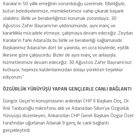
Karalar’ın 50 yıllık emeğinin sorumluluğu üzerimde. Elbirliğiyle,
bütün belediyelerimize, memleketimize sahip çıkarak başarılı
olabiliriz. Birlik ve beraberliğimizi korumak zorundayız. 30
Ağustos Zafer Bayramı’nın yıldönümünde, aynı inanç ve
kararlılıkla mücadele etmeye, çalışmaya devam edeceğiz. Zeydan
Karalar’ın farkı Adana’da bu birlik ve beraberliği sağlamasıdır.
Başkanımız Adana’nın dört bir yanında, en ücra köylerde, eşitlik
ilkesine göre çalışıyordu. Bizler de aynı inanç ve anlayışla
hizmetlerimize devam edeceğiz. 30 Ağustos Zafer Bayramı’nızı
kutluyor, hepinize katılımlarınızdan dolayı yürekten teşekkür
ediyorum.”
ÖZGÜRLÜK YÜRÜYÜŞÜ YAPAN GENÇLERLE CANLI BAĞLANTI
Güngör Geçer’in konuşmasının ardından CHP İl Başkanı Doç. Dr.
Anıl Tanburoğlu mikrofonu aldı ve Adana’dan Silivri’ye Özgürlük
Yürüyüşü düzenleyen, Ankara’dan CHP Genel Başkanı Özgür Özel
tarafından uğurlanan Adanalı 9 genç ile canlı bağlantı
gerçekleştirdi.