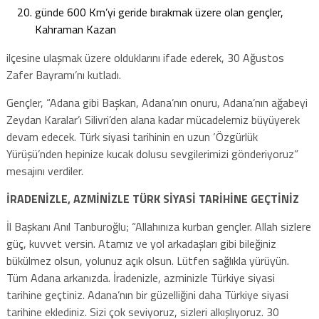
günde 600 Km’yi geride bırakmak üzere olan gençler,
Kahraman Kazan
ilçesine ulaşmak üzere olduklarını ifade ederek, 30 Ağustos
Zafer Bayramı’nı kutladı.
Gençler, “Adana gibi Başkan, Adana’nın onuru, Adana’nın ağabeyi
Zeydan Karalar’ı Silivri’den alana kadar mücadelemiz büyüyerek
devam edecek. Türk siyasi tarihinin en uzun ‘Özgürlük
Yürüşü’nden hepinize kucak dolusu sevgilerimizi gönderiyoruz”
mesajını verdiler.
İRADENİZLE, AZMİNİZLE TÜRK SİYASİ TARİHİNE GEÇTİNİZ
İl Başkanı Anıl Tanburoğlu; “Allahınıza kurban gençler. Allah sizlere
güç, kuvvet versin. Atamız ve yol arkadaşları gibi bileğiniz
bükülmez olsun, yolunuz açık olsun. Lütfen sağlıkla yürüyün.
Tüm Adana arkanızda. İradenizle, azminizle Türkiye siyasi
tarihine geçtiniz. Adana’nın bir güzelliğini daha Türkiye siyasi
tarihine eklediniz. Sizi çok seviyoruz, sizleri alkışlıyoruz. 30