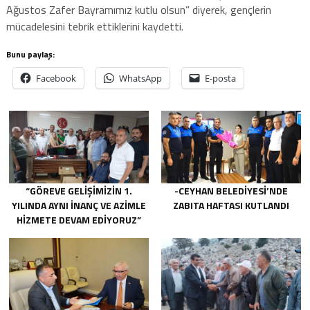
Ağustos Zafer Bayramımız kutlu olsun” diyerek, gençlerin
mücadelesini tebrik ettiklerini kaydetti.
Bunu paylaş:
Facebook
WhatsApp
E-posta
“GÖREVE GELIŞIMIZIN 1.
-CEYHAN BELEDIYESI’NDE
YILINDA AYNI INANÇ VE AZIMLE
ZABITA HAFTASI KUTLANDI
HIZMETE DEVAM EDIYORUZ”