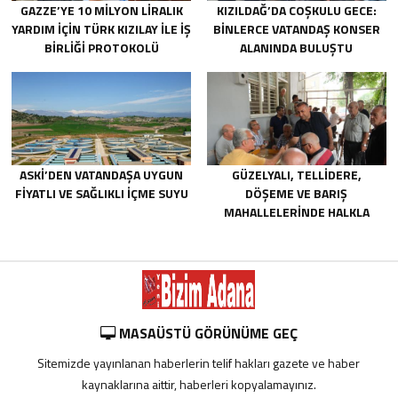
GAZZE’YE 10 MILYON LIRALIK
KIZILDAĞ’DA COŞKULU GECE:
YARDIM IÇIN TÜRK KIZILAY ILE IŞ
BINLERCE VATANDAŞ KONSER
BIRLIĞI PROTOKOLÜ
ALANINDA BULUŞTU
IMZALANDI.
ASKİ’DEN VATANDAŞA UYGUN
GÜZELYALI, TELLIDERE,
FIYATLI VE SAĞLIKLI IÇME SUYU
DÖŞEME VE BARIŞ
MAHALLELERINDE HALKLA
BULUŞTU
MASAÜSTÜ GÖRÜNÜME GEÇ
Sitemizde yayınlanan haberlerin telif hakları gazete ve haber
kaynaklarına aittir, haberleri kopyalamayınız.