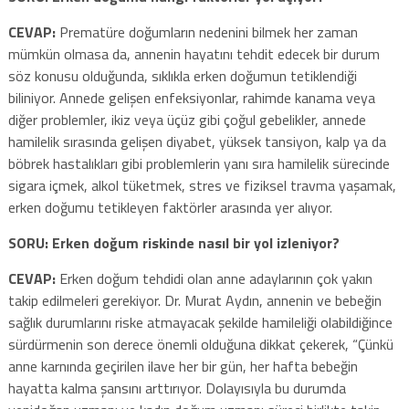
CEVAP:
Prematüre doğumların nedenini bilmek her zaman
mümkün olmasa da, annenin hayatını tehdit edecek bir durum
söz konusu olduğunda, sıklıkla erken doğumun tetiklendiği
biliniyor. Annede gelişen enfeksiyonlar, rahimde kanama veya
diğer problemler, ikiz veya üçüz gibi çoğul gebelikler, annede
hamilelik sırasında gelişen diyabet, yüksek tansiyon, kalp ya da
böbrek hastalıkları gibi problemlerin yanı sıra hamilelik sürecinde
sigara içmek, alkol tüketmek, stres ve fiziksel travma yaşamak,
erken doğumu tetikleyen faktörler arasında yer alıyor.
SORU: Erken doğum riskinde nasıl bir yol izleniyor?
CEVAP:
Erken doğum tehdidi olan anne adaylarının çok yakın
takip edilmeleri gerekiyor. Dr. Murat Aydın, annenin ve bebeğin
sağlık durumlarını riske atmayacak şekilde hamileliği olabildiğince
sürdürmenin son derece önemli olduğuna dikkat çekerek, “Çünkü
anne karnında geçirilen ilave her bir gün, her hafta bebeğin
hayatta kalma şansını arttırıyor. Dolayısıyla bu durumda