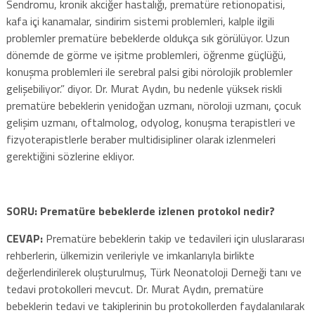
Sendromu, kronik akciğer hastalığı, prematüre retionopatisi,
kafa içi kanamalar, sindirim sistemi problemleri, kalple ilgili
problemler prematüre bebeklerde oldukça sık görülüyor. Uzun
dönemde de görme ve işitme problemleri, öğrenme güçlüğü,
konuşma problemleri ile serebral palsi gibi nörolojik problemler
gelişebiliyor.” diyor. Dr. Murat Aydın, bu nedenle yüksek riskli
prematüre bebeklerin yenidoğan uzmanı, nöroloji uzmanı, çocuk
gelişim uzmanı, oftalmolog, odyolog, konuşma terapistleri ve
fizyoterapistlerle beraber multidisipliner olarak izlenmeleri
gerektiğini sözlerine ekliyor.
SORU: Prematüre bebeklerde izlenen protokol nedir?
CEVAP:
Prematüre bebeklerin takip ve tedavileri için uluslararası
rehberlerin, ülkemizin verileriyle ve imkanlarıyla birlikte
değerlendirilerek oluşturulmuş, Türk Neonatoloji Derneği tanı ve
tedavi protokolleri mevcut. Dr. Murat Aydın, prematüre
bebeklerin tedavi ve takiplerinin bu protokollerden faydalanılarak