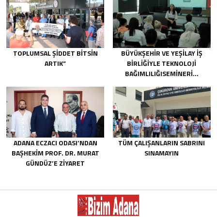
TOPLUMSAL ŞIDDET BITSIN
BÜYÜKŞEHIR VE YEŞILAY IŞ
ARTIK”
BIRLIĞIYLE TEKNOLOJI
BAĞIMLILIĞISEMINERI…
ADANA ECZACI ODASI’NDAN
TÜM ÇALIŞANLARIN SABRINI
BAŞHEKIM PROF. DR. MURAT
SINAMAYIN
GÜNDÜZ’E ZIYARET