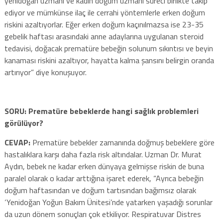
yenidoğan uzmanı ve kadın doğum uzmanı süreci birlikte takip
ediyor ve mümkünse ilaç ile cerrahi yöntemlerle erken doğum
riskini azaltıyorlar. Eğer erken doğum kaçınılmazsa ise 23-35
gebelik haftası arasındaki anne adaylarına uygulanan steroid
tedavisi, doğacak prematüre bebeğin solunum sıkıntısı ve beyin
kanaması riskini azaltıyor, hayatta kalma şansını belirgin oranda
artırıyor” diye konuşuyor.
SORU: Prematüre bebeklerde hangi sağlık problemleri
görülüyor?
CEVAP:
Prematüre bebekler zamanında doğmuş bebeklere göre
hastalıklara karşı daha fazla risk altındalar. Uzman Dr. Murat
Aydın, bebek ne kadar erken dünyaya gelmişse riskin de buna
paralel olarak o kadar arttığına işaret ederek, “Ayrıca bebeğin
doğum haftasından ve doğum tartısından bağımsız olarak
‘Yenidoğan Yoğun Bakım Ünitesi’nde yatarken yaşadığı sorunlar
da uzun dönem sonuçları çok etkiliyor. Respiratuvar Distres