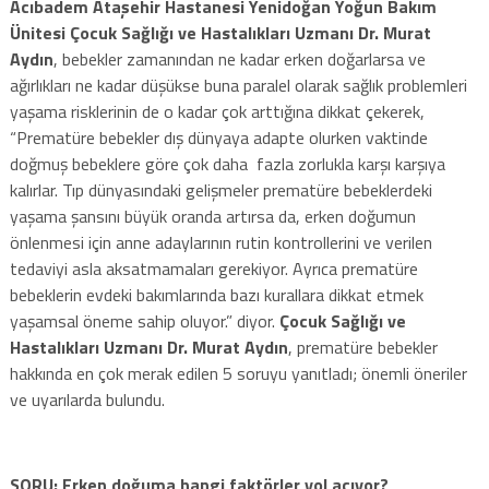
Acıbadem Ataşehir Hastanesi Yenidoğan Yoğun Bakım
Ünitesi Çocuk Sağlığı ve Hastalıkları Uzmanı Dr. Murat
Aydın
, bebekler zamanından ne kadar erken doğarlarsa ve
ağırlıkları ne kadar düşükse buna paralel olarak sağlık problemleri
yaşama risklerinin de o kadar çok arttığına dikkat çekerek,
“Prematüre bebekler dış dünyaya adapte olurken vaktinde
doğmuş bebeklere göre çok daha fazla zorlukla karşı karşıya
kalırlar. Tıp dünyasındaki gelişmeler prematüre bebeklerdeki
yaşama şansını büyük oranda artırsa da, erken doğumun
önlenmesi için anne adaylarının rutin kontrollerini ve verilen
tedaviyi asla aksatmamaları gerekiyor. Ayrıca prematüre
bebeklerin evdeki bakımlarında bazı kurallara dikkat etmek
yaşamsal öneme sahip oluyor.” diyor.
Çocuk Sağlığı ve
Hastalıkları Uzmanı Dr. Murat Aydın
, prematüre bebekler
hakkında en çok merak edilen 5 soruyu yanıtladı; önemli öneriler
ve uyarılarda bulundu.
SORU: Erken doğuma hangi faktörler yol açıyor?