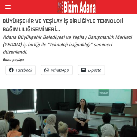
BÜYÜKŞEHIR VE YEŞILAY IŞ BIRLIĞIYLE TEKNOLOJI
BAĞIMLILIĞISEMINERI…
Adana Büyükşehir Belediyesi ve Yeşilay Danışmanlık Merkezi
(YEDAM) iş birliği ile “Teknoloji bağımlılığı” semineri
düzenlendi.
Bunu paylaş:
Facebook
WhatsApp
E-posta