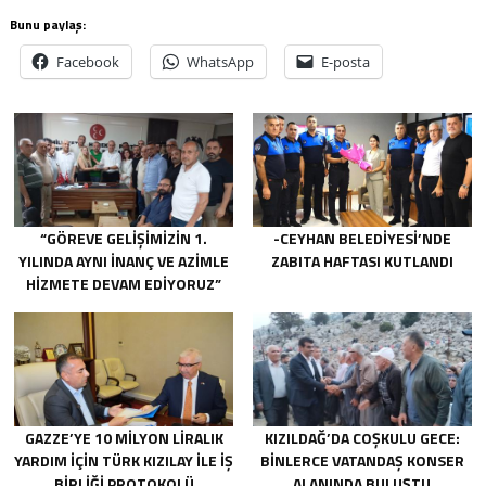
Bunu paylaş:
Facebook
WhatsApp
E-posta
“GÖREVE GELIŞIMIZIN 1.
-CEYHAN BELEDIYESI’NDE
YILINDA AYNI INANÇ VE AZIMLE
ZABITA HAFTASI KUTLANDI
HIZMETE DEVAM EDIYORUZ”
GAZZE’YE 10 MILYON LIRALIK
KIZILDAĞ’DA COŞKULU GECE:
YARDIM IÇIN TÜRK KIZILAY ILE IŞ
BINLERCE VATANDAŞ KONSER
BIRLIĞI PROTOKOLÜ
ALANINDA BULUŞTU