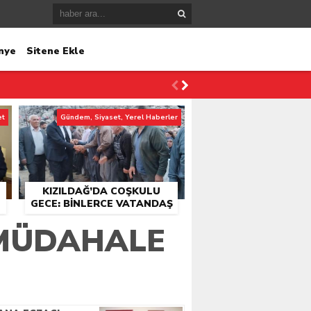
nye
Sitene Ekle
et
Gündem, Siyaset, Yerel Haberler
KIZILDAĞ’DA COŞKULU
GECE: BINLERCE VATANDAŞ
KONSER ALANINDA
 MÜDAHALE
BULUŞTU