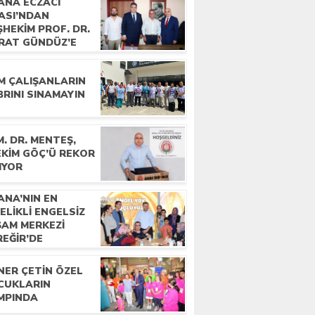
ANA ECZACI
ASI’NDAN
HEKIM PROF. DR.
RAT GÜNDÜZ’E
YARET
M ÇALIŞANLARIN
RINI SINAMAYIN
. DR. MENTEŞ,
EKIM GÖÇ’Ü REKOR
IYOR
ANA’NIN EN
ELIKLI ENGELSIZ
ŞAM MERKEZI
REĞIR’DE
NER ÇETIN ÖZEL
CUKLARIN
MPINDA