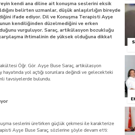
ireyin kendi ana diline ait konuşma seslerini eksik
ığını belirten uzmanlar, düşük anlaşılırlığın bireyde
diğini ifade ediyor. Dil ve Konuşma Terapisti Ayşe
unun kendiliğinden düzelmediğini ve erken
duğunu vurguluyor. Saraç, artikülasyon bozukluğu
 karşılaşma ihtimalinin de yüksek olduğuna dikkat
S
Fakültesi Öğr. Gör. Ayşe Buse Saraç, artikülasyon
y hayatında yol açtığı sorunlara değindi ve gelecekteki
li tavsiyelerde bulundu.
E
ıyor
uşma seslerini üretirken güçlük çekmesi ile karakterize
pisti Ayşe Buse Saraç, sözlerine şöyle devam etti: