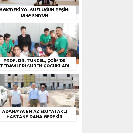
SGK’DEKI YOLSUZLUĞUN PEŞINI
BIRAKMIYOR
PROF. DR. TUNCEL, ÇOİM’DE
TEDAVILERI SÜREN ÇOCUKLARI
HATAY KONTEYNER KENTTE
ZIYARET ETTI
ADANA’YA EN AZ 500 YATAKLI
HASTANE DAHA GEREKIR