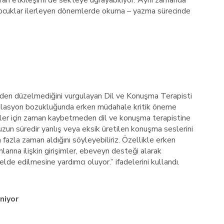
kran etkileşimi de sekteye uğrayabiliyor. Aynı zamanda
çocuklar ilerleyen dönemlerde okuma – yazma sürecinde
inden düzelmediğini vurgulayan Dil ve Konuşma Terapisti
ülasyon bozukluğunda erken müdahale kritik öneme
esler için zaman kaybetmeden dil ve konuşma terapistine
uzun süredir yanlış veya eksik üretilen konuşma seslerini
fazla zaman aldığını söyleyebiliriz. Özellikle erken
arına ilişkin girişimler, ebeveyn desteği alarak
lde edilmesine yardımcı oluyor.” ifadelerini kullandı.
niyor