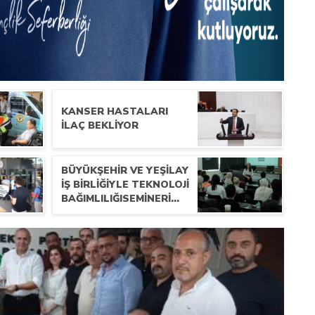
KANSER HASTALARI
İLAÇ BEKLIYOR
BÜYÜKŞEHIR VE YEŞILAY
IŞ BIRLIĞIYLE TEKNOLOJI
BAĞIMLILIĞISEMINERI…