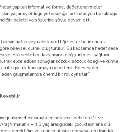
afından yapılan informal ve formal değerlendirmeler
işkin yaşamış olduğu yetersizliğin artikülasyon bozukluğu
ndiğini belirtti ve sözlerine şöyle devam etti:
ireyin hatalı veya eksik ürettiği sesler belirlenerek
na göre bireysel olarak oluşturulur. Bu kapsamda hedef sese
esi ve eski sesletim davranışının değiştirilmesi sağlanır.
 olarak elde edilen sonuçlar sözcük, sözcük öbeği ve cümle
maları ile günlük konuşmaya genellenir. Ebeveynler,
 eden çalışmalarında önemli bir rol oynarlar.”
ileyebilir
i gelişimsel bir sırayla edindiklerini belirten Dil ve
aştırmalar 4 – 4,5 yaş aralığındaki çocukların ana dili
mesi gerektiğini ve konuşmalarının ebeveynleri dışındaki