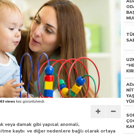
AD
OD
 İLÇEMİZ BARBAROS MAHALLESİ’NDE VATANDAŞLARLA BULUŞTU
BAŞ
MU
ZI
TÜ
SAB
UZM
“H
KIR
AD
NIT
YA
YÜ
63 views
kez görüntülendi.
SO
ÇO
k veya damak gibi yapısal anomali,
KA
işitme kaybı ve diğer nedenlere bağlı olarak ortaya