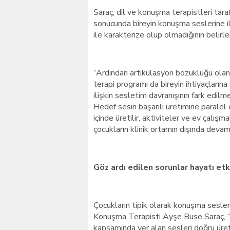
Saraç, dil ve konuşma terapistleri tar
sonucunda bireyin konuşma seslerine il
ile karakterize olup olmadığının belirle
“Ardından artikülasyon bozukluğu olan b
terapi programı da bireyin ihtiyaçları
ilişkin sesletim davranışının fark edilm
Hedef sesin başarılı üretimine paralel
içinde üretilir, aktiviteler ve ev çalış
çocukların klinik ortamın dışında devam
Göz ardı edilen sorunlar hayatı etk
Çocukların tipik olarak konuşma seslerin
Konuşma Terapisti Ayşe Buse Saraç, “Ar
kapsamında yer alan sesleri doğru üret