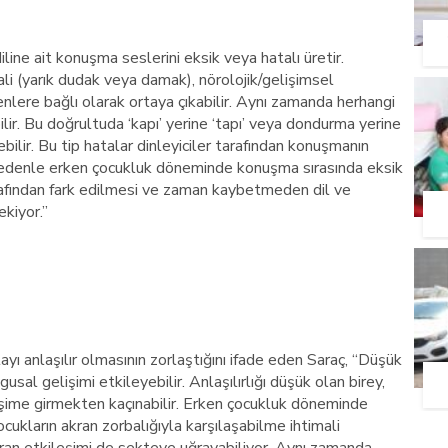
line ait konuşma seslerini eksik veya hatalı üretir.
i (yarık dudak veya damak), nörolojik/gelişimsel
nlere bağlı olarak ortaya çıkabilir. Aynı zamanda herhangi
lir. Bu doğrultuda ‘kapı’ yerine ‘tapı’ veya dondurma yerine
ebilir. Bu tip hatalar dinleyiciler tarafından konuşmanın
 nedenle erken çocukluk döneminde konuşma sırasında eksik
rafından fark edilmesi ve zaman kaybetmeden dil ve
kiyor.”
 anlaşılır olmasının zorlaştığını ifade eden Saraç, “Düşük
usal gelişimi etkileyebilir. Anlaşılırlığı düşük olan birey,
tişime girmekten kaçınabilir. Erken çocukluk döneminde
ukların akran zorbalığıyla karşılaşabilme ihtimali