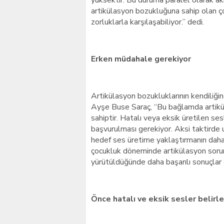
yüksektir. Bu duruma paralel olarak a
artikülasyon bozukluğuna sahip olan 
zorluklarla karşılaşabiliyor.” dedi.
Erken müdahale gerekiyor
Artikülasyon bozukluklarının kendiliğ
Ayşe Buse Saraç, “Bu bağlamda artik
sahiptir. Hatalı veya eksik üretilen s
başvurulması gerekiyor. Aksi taktirde 
hedef ses üretime yaklaştırmanın daha 
çocukluk döneminde artikülasyon sorunl
yürütüldüğünde daha başarılı sonuçlar e
Önce hatalı ve eksik sesler belirle