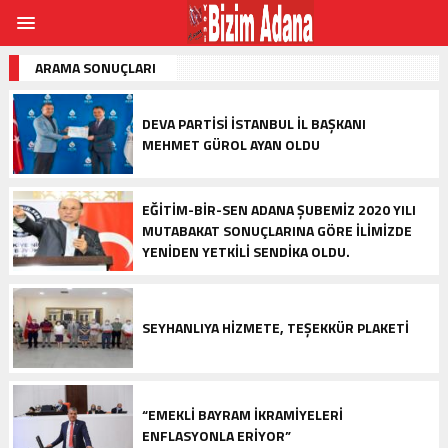
ARAMA SONUÇLARI
DEVA PARTİSİ İSTANBUL İL BAŞKANI
MEHMET GÜROL AYAN OLDU
EĞITIM-BIR-SEN ADANA ŞUBEMIZ 2020 YILI
MUTABAKAT SONUÇLARINA GÖRE ILIMIZDE
YENIDEN YETKILI SENDIKA OLDU.
SEYHANLIYA HIZMETE, TEŞEKKÜR PLAKETI
“EMEKLI BAYRAM IKRAMIYELERI
ENFLASYONLA ERIYOR”