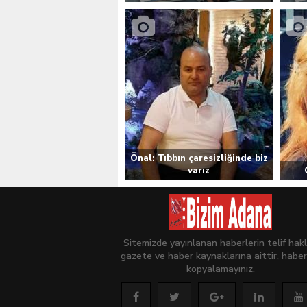
Önal: Tıbbın çaresizliğinde biz
varız
Sitemizde yayınlanan haberlerin telif hakl
gazete ve haber kaynaklarına aittir, haber
kopyalamayınız.