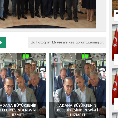
 İLÇEMİZ BARBAROS MAHALLESİ’NDE VATANDAŞLARLA BULUŞTU
A
Bu Fotoğraf
15 views
kez görüntülenmiştir.
ADANA BÜYÜKŞEHİR
ADANA BÜYÜKŞEHİR
ELEDİYESİNDEN Wİ-Fİ
BELEDİYESİNDEN Wİ-Fİ
HİZMETİ
HİZMETİ