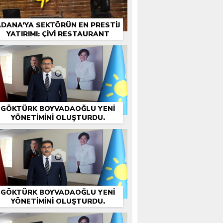
DANA’YA SEKTÖRÜN EN PRESTIJ
YATIRIMI: ÇİVİ RESTAURANT
GÖKTÜRK BOYVADAOĞLU YENİ
YÖNETİMİNİ OLUŞTURDU.
GÖKTÜRK BOYVADAOĞLU YENİ
YÖNETİMİNİ OLUŞTURDU.