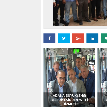
VALİ KÖŞGER SEYHAN
ADANA BÜYÜKŞEHİR
BELEDİYESİNDEN Wİ-Fİ
B
HİZMETİ