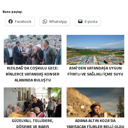
Bunu paylaş:
Facebook
WhatsApp
E-posta
KIZILDAĞ’DA COŞKULU GECE:
ASKİ’DEN VATANDAŞA UYGUN
BINLERCE VATANDAŞ KONSER
FIYATLI VE SAĞLIKLI IÇME SUYU
ALANINDA BULUŞTU
GÜZELYALI, TELLIDERE,
ADANA ALTIN KOZA’DA
DÖŞEME VE BARIŞ
YARIŞACAK FILMLER BELLI OLDU