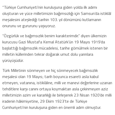
“Türkiye Cumhuriyeti’nin kuruluşuna giden yolda ilk adımı
oluşturan ve yüce milletimizin bağımsızlığı için Samsun’da istiklâl
meşalesini ateşlediği tarihin 103. yıl dönümünü kutlamanın
onurunu ve gururunu yaşıyoruz.
“Özgürlük ve bağımsızlık benim karakterimdir.” diyen ülkemizin
kurucusu Gazi Mustafa Kemal Atatürk’ün 19 Mayıs 1919’da
başlattığı bağımsızlık mücadelesi, tarihe gömülmek istenen bir
milletin küllerinden tekrar doğarak umut dolu yarınlara
yürüyüşüdür.
Türk Milletinin sönmeyen ve hiç sönmeyecek bağımsızlık
meşalesi olan 19 Mayıs; tarih boyunca esareti asla kabul
etmeyen, vatanına, istiklâline, milli ve manevi değerlerine uzanan
tehditlere karşı canını ortaya koymaktan asla çekinmeyen aziz
milletimizin azim ve kararlılığı ile birleşerek 23 Nisan 1920’de milli
iradenin hâkimiyetine, 29 Ekim 1923’te de Türkiye
Cumhuriyeti’nin kuruluşuna giden en önemli adım olmuştur.