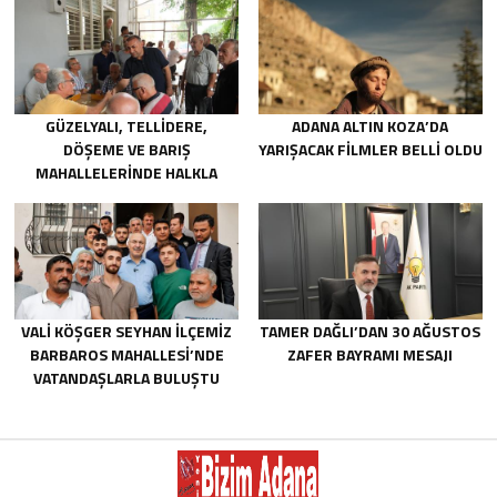
GÜZELYALI, TELLIDERE,
ADANA ALTIN KOZA’DA
DÖŞEME VE BARIŞ
YARIŞACAK FILMLER BELLI OLDU
MAHALLELERINDE HALKLA
BULUŞTU
VALİ KÖŞGER SEYHAN İLÇEMİZ
TAMER DAĞLI’DAN 30 AĞUSTOS
BARBAROS MAHALLESİ’NDE
ZAFER BAYRAMI MESAJI
VATANDAŞLARLA BULUŞTU