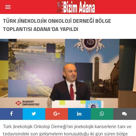
TÜRK JINEKOLOJIK ONKOLOJI DERNEĞI BÖLGE
TOPLANTISI ADANA’DA YAPILDI
Türk Jinekolojik Onkoloji Derneği’nin jinekolojik kanserlerin tanı ve
tedavisindeki son gelişmelerin konuşulduğu iki gün süren bölge