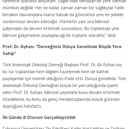
rahmetle şükranla anıyorum. Sağlık ekibi olmadan bir yere varmak
mümkün değildir. Her ne kadar zaman zaman biz sağlıkçılar farklı
birtakım davranışlara maruz kalsak da görevimizi yine en şekilde
sürdürmeye devam edeceğiz. Hizmetin yanı sıra bilimsel
çalışmaları da devam ettirmek zorundayız. Bu toplantıda yine
bilimsel gelişmelerin paylaşılacağı bir toplantı olacaktır.” dedi.
Prof. Dr. Ayhan: “Derneğimiz Dünya Genelinde Büyük Yere
Sahip”
Türk Jinekolojik Onkoloji Derneği Başkanı Prof. Dr. Ali Ayhan ise,
bu tür toplantılar hem bilgileri tazelemek hem de kaliteli
paylaşımlar için önemli olduğunu ifade etti. Dünya genelinde Türk
Jinekolojik Onkoloji Derneğinin büyük bir yeri olduğunda işaret
eden Prof. Dr. Ayhan, bilimsel yayınlarla bunu devam ettirmek
istediklerini, bu konu da genç meslektaşlarında büyük görevler
düştüğünü hatırlattı.
İki Günde 8 Oturum Gerçekleştirildi
Çukurova Üniversitesi Tıp Fakültesi Kadın Hastalıkları ve Doğum