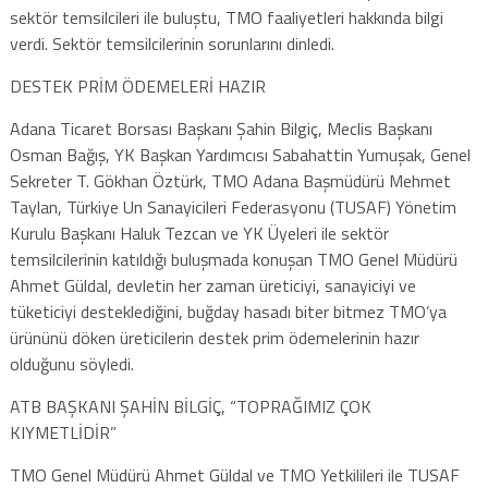
sektör temsilcileri ile buluştu, TMO faaliyetleri hakkında bilgi
verdi. Sektör temsilcilerinin sorunlarını dinledi.
DESTEK PRİM ÖDEMELERİ HAZIR
Adana Ticaret Borsası Başkanı Şahin Bilgiç, Meclis Başkanı
Osman Bağış, YK Başkan Yardımcısı Sabahattin Yumuşak, Genel
Sekreter T. Gökhan Öztürk, TMO Adana Başmüdürü Mehmet
Taylan, Türkiye Un Sanayicileri Federasyonu (TUSAF) Yönetim
Kurulu Başkanı Haluk Tezcan ve YK Üyeleri ile sektör
temsilcilerinin katıldığı buluşmada konuşan TMO Genel Müdürü
Ahmet Güldal, devletin her zaman üreticiyi, sanayiciyi ve
tüketiciyi desteklediğini, buğday hasadı biter bitmez TMO’ya
ürününü döken üreticilerin destek prim ödemelerinin hazır
olduğunu söyledi.
ATB BAŞKANI ŞAHİN BİLGİÇ, “TOPRAĞIMIZ ÇOK
KIYMETLİDİR”
TMO Genel Müdürü Ahmet Güldal ve TMO Yetkilileri ile TUSAF