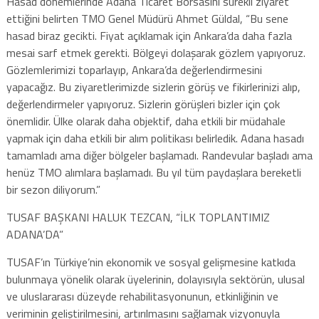
Hasad dönemlerinde Adana Ticaret Borsasını sürekli ziyaret
ettiğini belirten TMO Genel Müdürü Ahmet Güldal, “Bu sene
hasad biraz gecikti. Fiyat açıklamak için Ankara’da daha fazla
mesai sarf etmek gerekti. Bölgeyi dolaşarak gözlem yapıyoruz.
Gözlemlerimizi toparlayıp, Ankara’da değerlendirmesini
yapacağız. Bu ziyaretlerimizde sizlerin görüş ve fikirlerinizi alıp,
değerlendirmeler yapıyoruz. Sizlerin görüşleri bizler için çok
önemlidir. Ülke olarak daha objektif, daha etkili bir müdahale
yapmak için daha etkili bir alım politikası belirledik. Adana hasadı
tamamladı ama diğer bölgeler başlamadı. Randevular başladı ama
henüz TMO alımlara başlamadı. Bu yıl tüm paydaşlara bereketli
bir sezon diliyorum.”
TUSAF BAŞKANI HALUK TEZCAN, “İLK TOPLANTIMIZ
ADANA’DA”
TUSAF’ın Türkiye’nin ekonomik ve sosyal gelişmesine katkıda
bulunmaya yönelik olarak üyelerinin, dolayısıyla sektörün, ulusal
ve uluslararası düzeyde rehabilitasyonunun, etkinliğinin ve
veriminin geliştirilmesini, artırılmasını sağlamak vizyonuyla