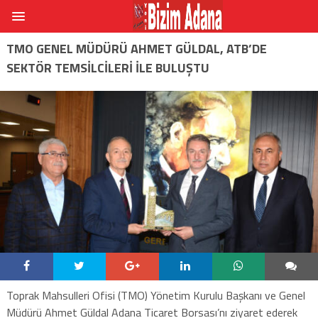
TMO GENEL MÜDÜRÜ AHMET GÜLDAL, ATB’DE
SEKTÖR TEMSILCILERI ILE BULUŞTU
Toprak Mahsulleri Ofisi (TMO) Yönetim Kurulu Başkanı ve Genel
Müdürü Ahmet Güldal Adana Ticaret Borsası’nı ziyaret ederek