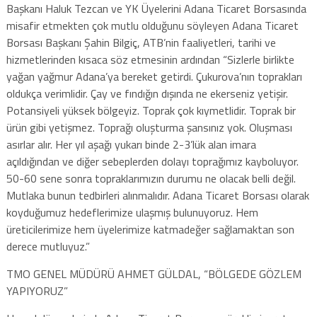
Başkanı Haluk Tezcan ve YK Üyelerini Adana Ticaret Borsasında
misafir etmekten çok mutlu olduğunu söyleyen Adana Ticaret
Borsası Başkanı Şahin Bilgiç, ATB’nin faaliyetleri, tarihi ve
hizmetlerinden kısaca söz etmesinin ardından “Sizlerle birlikte
yağan yağmur Adana’ya bereket getirdi. Çukurova’nın toprakları
oldukça verimlidir. Çay ve fındığın dışında ne ekerseniz yetişir.
Potansiyeli yüksek bölgeyiz. Toprak çok kıymetlidir. Toprak bir
ürün gibi yetişmez. Toprağı oluşturma şansınız yok. Oluşması
asırlar alır. Her yıl aşağı yukarı binde 2-3’lük alan imara
açıldığından ve diğer sebeplerden dolayı toprağımız kayboluyor.
50-60 sene sonra topraklarımızın durumu ne olacak belli değil.
Mutlaka bunun tedbirleri alınmalıdır. Adana Ticaret Borsası olarak
koyduğumuz hedeflerimize ulaşmış bulunuyoruz. Hem
üreticilerimize hem üyelerimize katmadeğer sağlamaktan son
derece mutluyuz.”
TMO GENEL MÜDÜRÜ AHMET GÜLDAL, “BÖLGEDE GÖZLEM
YAPIYORUZ”