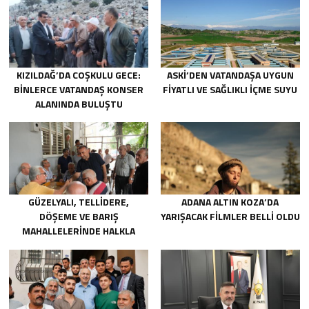
KIZILDAĞ’DA COŞKULU GECE:
ASKİ’DEN VATANDAŞA UYGUN
BINLERCE VATANDAŞ KONSER
FIYATLI VE SAĞLIKLI IÇME SUYU
ALANINDA BULUŞTU
GÜZELYALI, TELLIDERE,
ADANA ALTIN KOZA’DA
DÖŞEME VE BARIŞ
YARIŞACAK FILMLER BELLI OLDU
MAHALLELERINDE HALKLA
BULUŞTU