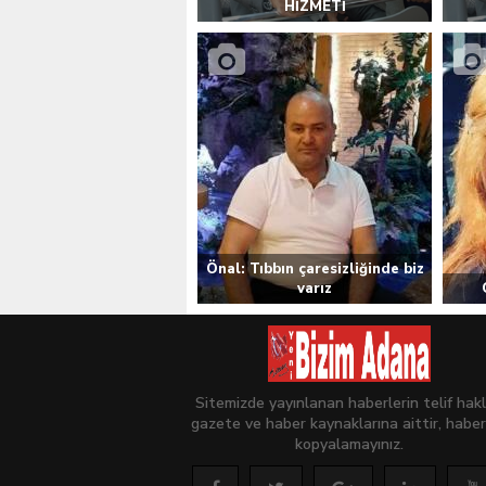
HİZMETİ
Önal: Tıbbın çaresizliğinde biz
varız
Sitemizde yayınlanan haberlerin telif hakl
gazete ve haber kaynaklarına aittir, haber
kopyalamayınız.