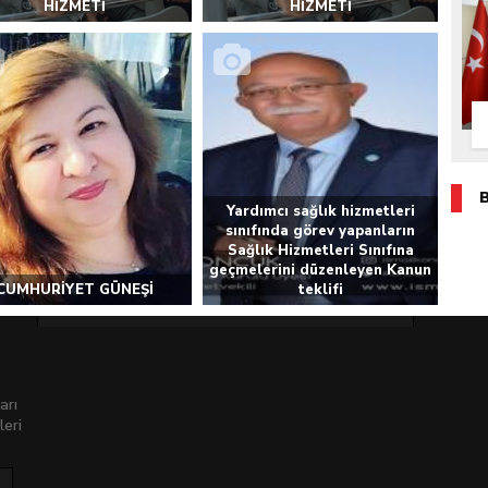
HİZMETİ
HİZMETİ
Yardımcı sağlık hizmetleri
sınıfında görev yapanların
Sağlık Hizmetleri Sınıfına
geçmelerini düzenleyen Kanun
CUMHURİYET GÜNEŞİ
teklifi
arı
leri