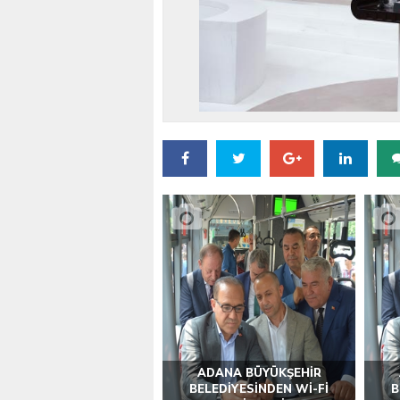
VALİ KÖŞGER SEYHAN
ADANA BÜYÜKŞEHİR
BELEDİYESİNDEN Wİ-Fİ
B