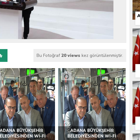
 İLÇEMİZ BARBAROS MAHALLESİ’NDE VATANDAŞLARLA BULUŞTU
A
Bu Fotoğraf
20 views
kez görüntülenmiştir.
ADANA BÜYÜKŞEHİR
ADANA BÜYÜKŞEHİR
ELEDİYESİNDEN Wİ-Fİ
BELEDİYESİNDEN Wİ-Fİ