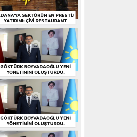
DANA’YA SEKTÖRÜN EN PRESTIJ
YATIRIMI: ÇİVİ RESTAURANT
GÖKTÜRK BOYVADAOĞLU YENİ
YÖNETİMİNİ OLUŞTURDU.
GÖKTÜRK BOYVADAOĞLU YENİ
YÖNETİMİNİ OLUŞTURDU.