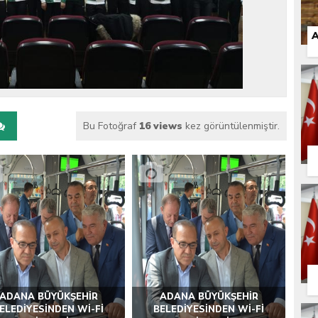
 İLÇEMİZ BARBAROS MAHALLESİ’NDE VATANDAŞLARLA BULUŞTU
A
Bu Fotoğraf
16 views
kez görüntülenmiştir.
ADANA BÜYÜKŞEHİR
ADANA BÜYÜKŞEHİR
ELEDİYESİNDEN Wİ-Fİ
BELEDİYESİNDEN Wİ-Fİ