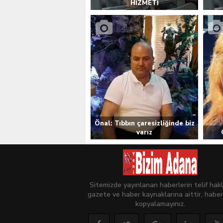
HİZMETİ
Önal: Tıbbın çaresizliğinde biz
varız
Sitemizde yayınlanan haberlerin telif hakl
gazete ve haber kaynaklarına aittir, haber
kopyalamayınız.