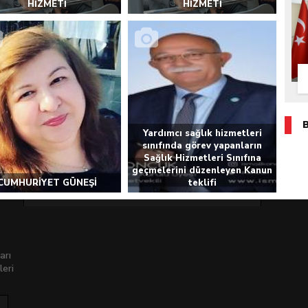
HİZMETİ
HİZMETİ
Yardımcı sağlık hizmetleri
sınıfında görev yapanların
Sağlık Hizmetleri Sınıfına
geçmelerini düzenleyen Kanun
CUMHURİYET GÜNEŞİ
teklifi
arı
leri