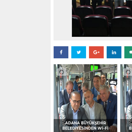
VALİ KÖŞGER SEYHAN
ADANA BÜYÜKŞEHİR
BELEDİYESİNDEN Wİ-Fİ
B