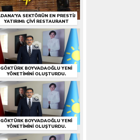
DANA’YA SEKTÖRÜN EN PRESTIJ
YATIRIMI: ÇİVİ RESTAURANT
GÖKTÜRK BOYVADAOĞLU YENİ
YÖNETİMİNİ OLUŞTURDU.
GÖKTÜRK BOYVADAOĞLU YENİ
YÖNETİMİNİ OLUŞTURDU.