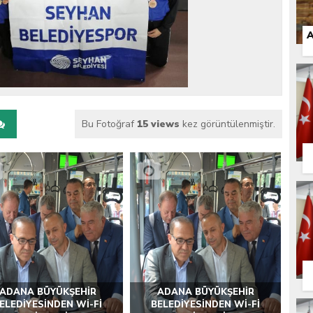
 İLÇEMİZ BARBAROS MAHALLESİ’NDE VATANDAŞLARLA BULUŞTU
A
Bu Fotoğraf
15 views
kez görüntülenmiştir.
ADANA BÜYÜKŞEHİR
ADANA BÜYÜKŞEHİR
ELEDİYESİNDEN Wİ-Fİ
BELEDİYESİNDEN Wİ-Fİ