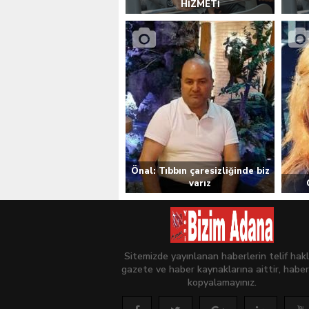
HİZMETİ
Önal: Tıbbın çaresizliğinde biz
varız
Sitemizde yayınlanan haberlerin telif hakl
gazete ve haber kaynaklarına aittir, haber
kopyalamayınız.