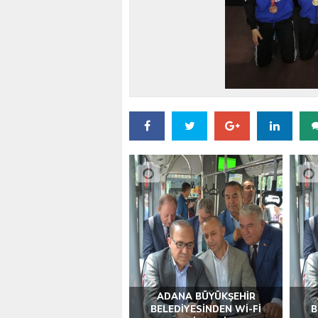
VALİ KÖŞGER SEYHAN
ADANA BÜYÜKŞEHİR
BELEDİYESİNDEN Wİ-Fİ
B