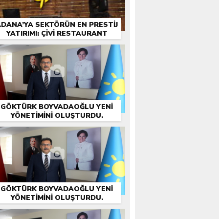
DANA’YA SEKTÖRÜN EN PRESTIJ
YATIRIMI: ÇİVİ RESTAURANT
GÖKTÜRK BOYVADAOĞLU YENİ
YÖNETİMİNİ OLUŞTURDU.
GÖKTÜRK BOYVADAOĞLU YENİ
YÖNETİMİNİ OLUŞTURDU.