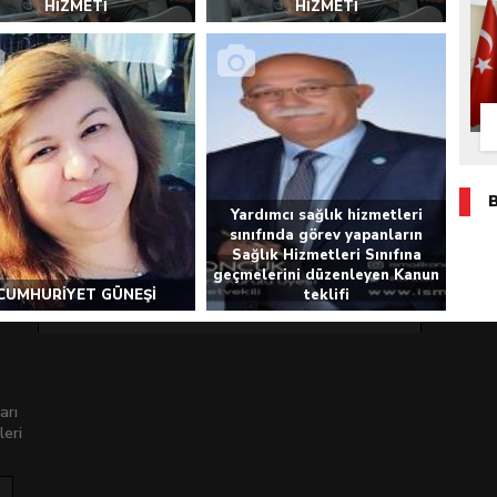
HİZMETİ
HİZMETİ
Yardımcı sağlık hizmetleri
sınıfında görev yapanların
Sağlık Hizmetleri Sınıfına
geçmelerini düzenleyen Kanun
CUMHURİYET GÜNEŞİ
teklifi
arı
leri