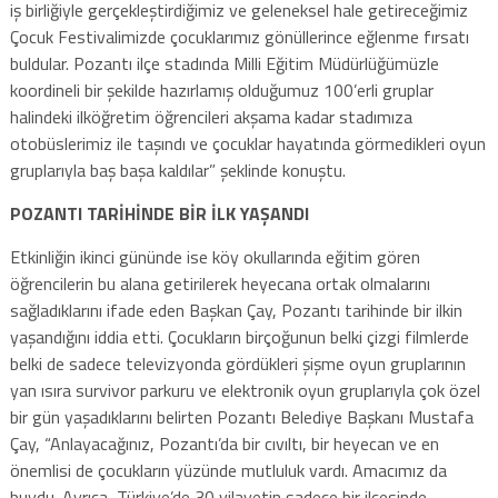
iş birliğiyle gerçekleştirdiğimiz ve geleneksel hale getireceğimiz
Çocuk Festivalimizde çocuklarımız gönüllerince eğlenme fırsatı
buldular. Pozantı ilçe stadında Milli Eğitim Müdürlüğümüzle
koordineli bir şekilde hazırlamış olduğumuz 100’erli gruplar
halindeki ilköğretim öğrencileri akşama kadar stadımıza
otobüslerimiz ile taşındı ve çocuklar hayatında görmedikleri oyun
gruplarıyla baş başa kaldılar” şeklinde konuştu.
POZANTI TARİHİNDE BİR İLK YAŞANDI
Etkinliğin ikinci gününde ise köy okullarında eğitim gören
öğrencilerin bu alana getirilerek heyecana ortak olmalarını
sağladıklarını ifade eden Başkan Çay, Pozantı tarihinde bir ilkin
yaşandığını iddia etti. Çocukların birçoğunun belki çizgi filmlerde
belki de sadece televizyonda gördükleri şişme oyun gruplarının
yan ısıra survivor parkuru ve elektronik oyun gruplarıyla çok özel
bir gün yaşadıklarını belirten Pozantı Belediye Başkanı Mustafa
Çay, “Anlayacağınız, Pozantı’da bir cıvıltı, bir heyecan ve en
önemlisi de çocukların yüzünde mutluluk vardı. Amacımız da
buydu. Ayrıca, Türkiye’de 30 vilayetin sadece bir ilçesinde