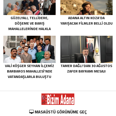
GÜZELYALI, TELLIDERE,
ADANA ALTIN KOZA’DA
DÖŞEME VE BARIŞ
YARIŞACAK FILMLER BELLI OLDU
MAHALLELERINDE HALKLA
BULUŞTU
VALİ KÖŞGER SEYHAN İLÇEMİZ
TAMER DAĞLI’DAN 30 AĞUSTOS
BARBAROS MAHALLESİ’NDE
ZAFER BAYRAMI MESAJI
VATANDAŞLARLA BULUŞTU
MASAÜSTÜ GÖRÜNÜME GEÇ