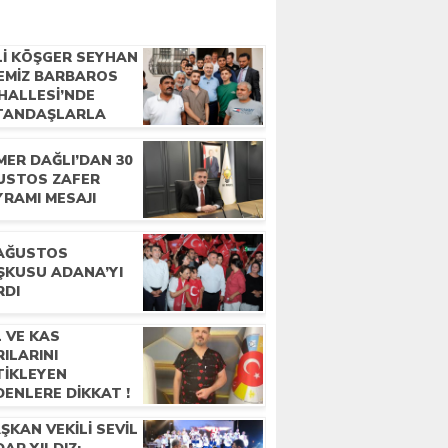
Lİ KÖŞGER SEYHAN
ÇEMİZ BARBAROS
HALLESİ’NDE
TANDAŞLARLA
LUŞTU
MER DAĞLI’DAN 30
USTOS ZAFER
YRAMI MESAJI
 AĞUSTOS
ŞKUSU ADANA’YI
RDI
 VE KAS
ILARINI
TİKLEYEN
ENLERE DİKKAT !
ŞKAN VEKILI SEVIL