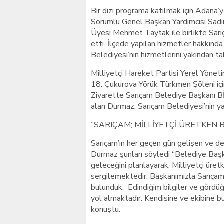
Bir dizi programa katılmak için Adana’
Sorumlu Genel Başkan Yardımcısı Sadi
Üyesi Mehmet Taytak ile birlikte Sarı
etti. İlçede yapılan hizmetler hakkınd
Belediyesi’nin hizmetlerini yakından taki
Milliyetçi Hareket Partisi Yerel Yöne
18. Çukurova Yörük Türkmen Şöleni için
Ziyarette Sarıçam Belediye Başkanı Bİl
alan Durmaz, Sarıçam Belediyesi’nin yapt
“SARIÇAM; MİLLİYETÇİ ÜRETKEN 
Sarıçam’ın her geçen gün gelişen ve de
Durmaz şunları söyledi “Belediye Başk
geleceğini planlayarak, Milliyetçi üretk
sergilemektedir. Başkanımızla Sarıçam’ı
bulunduk. Edindiğim bilgiler ve gördü
yol almaktadır. Kendisine ve ekibine bu
konuştu.