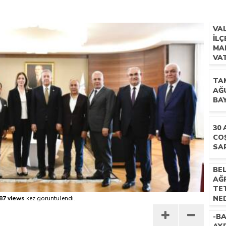
 İLÇEMİZ BARBAROS MAHALLESİ’NDE VATANDAŞLARLA BULUŞTU
VA
İL
MA
VA
BU
TA
AĞ
BA
30
CO
SA
BEL
AĞR
TE
NED
87 views
kez görüntülendi.
-BA