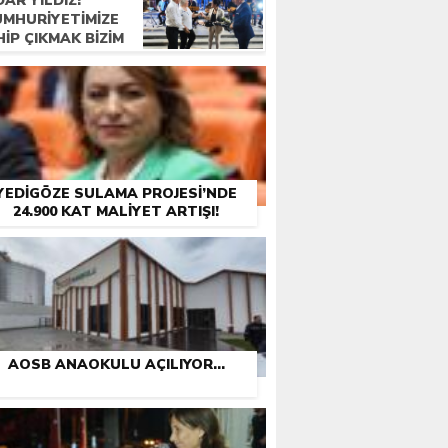
AR YILDIZ:
UMHURIYETIMIZE
IP ÇIKMAK BIZIM
REVIMIZ”
YEDIGÖZE SULAMA PROJESI’NDE
24.900 KAT MALIYET ARTIŞI!
AOSB ANAOKULU AÇILIYOR…