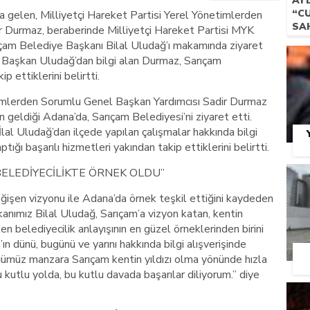
AYD
“C
ya gelen, Milliyetçi Hareket Partisi Yerel Yönetimlerden
SAH
r Durmaz, beraberinde Milliyetçi Hareket Partisi MYK
GÖ
çam Belediye Başkanı Bilal Uludağ’ı makamında ziyaret
a Başkan Uludağ’dan bilgi alan Durmaz, Sarıçam
p ettiklerini belirtti.
timlerden Sorumlu Genel Başkan Yardımcısı Sadir Durmaz
 geldiği Adana’da, Sarıçam Belediyesi’ni ziyaret etti.
al Uludağ’dan ilçede yapılan çalışmalar hakkında bilgi
ığı başarılı hizmetleri yakından takip ettiklerini belirtti.
BELEDİYECİLİKTE ÖRNEK OLDU”
ğişen vizyonu ile Adana’da örnek teşkil ettiğini kaydeden
anımız Bilal Uludağ, Sarıçam’a vizyon katan, kentin
en belediyecilik anlayışının en güzel örneklerinden birini
n dünü, bugünü ve yarını hakkında bilgi alışverişinde
ğümüz manzara Sarıçam kentin yıldızı olma yönünde hızla
 kutlu yolda, bu kutlu davada başarılar diliyorum.” diye