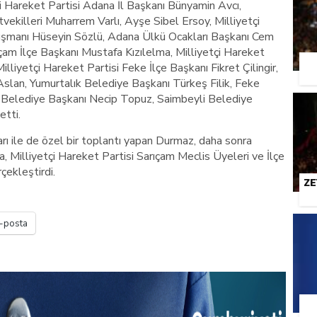
i Hareket Partisi Adana İl Başkanı Bünyamin Avcı,
vekilleri Muharrem Varlı, Ayşe Sibel Ersoy, Milliyetçi
ışmanı Hüseyin Sözlü, Adana Ülkü Ocakları Başkanı Cem
ıçam İlçe Başkanı Mustafa Kızılelma, Milliyetçi Hareket
illiyetçi Hareket Partisi Feke İlçe Başkanı Fikret Çilingir,
Aslan, Yumurtalık Belediye Başkanı Türkeş Filik, Feke
 Belediye Başkanı Necip Topuz, Saimbeyli Belediye
etti.
ı ile de özel bir toplantı yapan Durmaz, daha sonra
 Milliyetçi Hareket Partisi Sarıçam Meclis Üyeleri ve İlçe
rçekleştirdi.
ZE
-posta