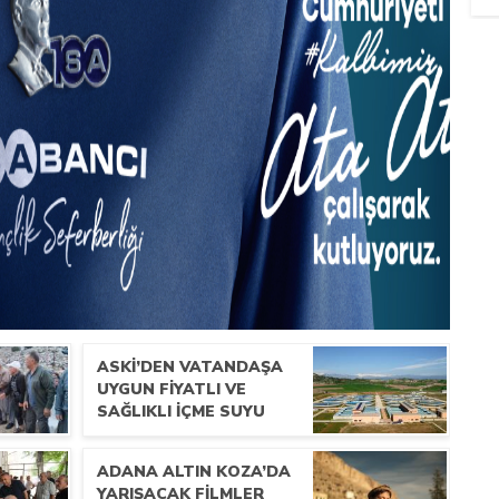
ASKİ’DEN VATANDAŞA
UYGUN FIYATLI VE
SAĞLIKLI IÇME SUYU
ADANA ALTIN KOZA’DA
YARIŞACAK FILMLER