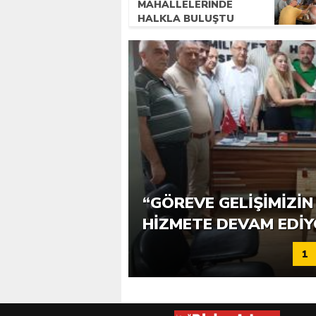
MAHALLELERINDE
HALKLA BULUŞTU
ASKİ’DEN VATANDAŞA 
“GÖREVE GELIŞIMIZIN 
SUYU
HIZMETE DEVAM EDI
1