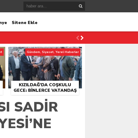
nye
Sitene Ekle
et
Gündem, Siyaset, Yerel Haberler
KIZILDAĞ’DA COŞKULU
GECE: BINLERCE VATANDAŞ
KONSER ALANINDA
I SADIR
BULUŞTU
YESI’NE