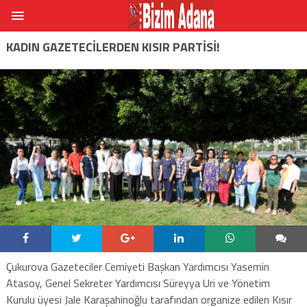
KADIN GAZETECILERDEN KISIR PARTISI!
Çukurova Gazeteciler Cemiyeti Başkan Yardımcısı Yasemin
Atasoy, Genel Sekreter Yardımcısı Süreyya Uri ve Yönetim
Kurulu üyesi Jale Karaşahinoğlu tarafından organize edilen Kısır