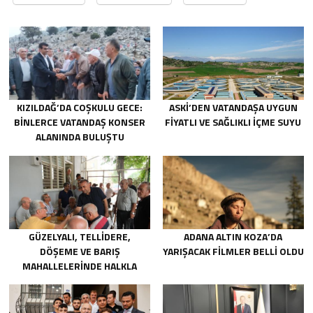
KIZILDAĞ’DA COŞKULU GECE:
ASKİ’DEN VATANDAŞA UYGUN
BINLERCE VATANDAŞ KONSER
FIYATLI VE SAĞLIKLI IÇME SUYU
ALANINDA BULUŞTU
GÜZELYALI, TELLIDERE,
ADANA ALTIN KOZA’DA
DÖŞEME VE BARIŞ
YARIŞACAK FILMLER BELLI OLDU
MAHALLELERINDE HALKLA
BULUŞTU