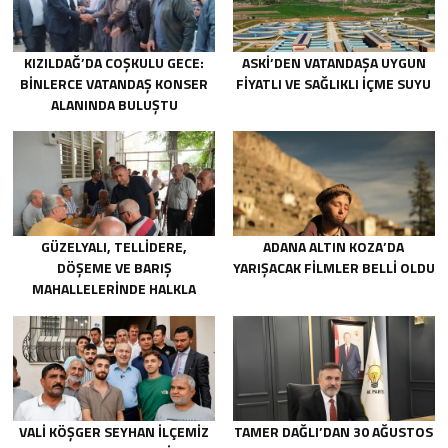
KIZILDAĞ’DA COŞKULU GECE:
ASKİ’DEN VATANDAŞA UYGUN
BINLERCE VATANDAŞ KONSER
FIYATLI VE SAĞLIKLI IÇME SUYU
ALANINDA BULUŞTU
GÜZELYALI, TELLIDERE,
ADANA ALTIN KOZA’DA
DÖŞEME VE BARIŞ
YARIŞACAK FILMLER BELLI OLDU
MAHALLELERINDE HALKLA
BULUŞTU
VALİ KÖŞGER SEYHAN İLÇEMİZ
TAMER DAĞLI’DAN 30 AĞUSTOS