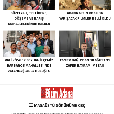
GÜZELYALI, TELLIDERE,
ADANA ALTIN KOZA’DA
DÖŞEME VE BARIŞ
YARIŞACAK FILMLER BELLI OLDU
MAHALLELERINDE HALKLA
BULUŞTU
VALİ KÖŞGER SEYHAN İLÇEMİZ
TAMER DAĞLI’DAN 30 AĞUSTOS
BARBAROS MAHALLESİ’NDE
ZAFER BAYRAMI MESAJI
VATANDAŞLARLA BULUŞTU
MASAÜSTÜ GÖRÜNÜME GEÇ
Sitemizde yayınlanan haberlerin telif hakları gazete ve haber