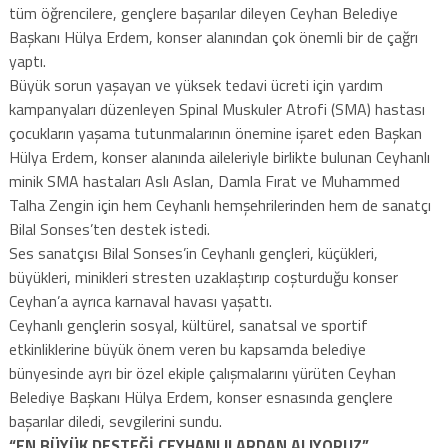
tüm öğrencilere, gençlere başarılar dileyen Ceyhan Belediye
Başkanı Hülya Erdem, konser alanından çok önemli bir de çağrı
yaptı.
Büyük sorun yaşayan ve yüksek tedavi ücreti için yardım
kampanyaları düzenleyen Spinal Muskuler Atrofi (SMA) hastası
çocukların yaşama tutunmalarının önemine işaret eden Başkan
Hülya Erdem, konser alanında aileleriyle birlikte bulunan Ceyhanlı
minik SMA hastaları Aslı Aslan, Damla Fırat ve Muhammed
Talha Zengin için hem Ceyhanlı hemşehrilerinden hem de sanatçı
Bilal Sonses’ten destek istedi.
Ses sanatçısı Bilal Sonses’in Ceyhanlı gençleri, küçükleri,
büyükleri, minikleri stresten uzaklaştırıp coşturduğu konser
Ceyhan’a ayrıca karnaval havası yaşattı.
Ceyhanlı gençlerin sosyal, kültürel, sanatsal ve sportif
etkinliklerine büyük önem veren bu kapsamda belediye
bünyesinde ayrı bir özel ekiple çalışmalarını yürüten Ceyhan
Belediye Başkanı Hülya Erdem, konser esnasında gençlere
başarılar diledi, sevgilerini sundu.
“EN BÜYÜK DESTEĞİ CEYHANLILARDAN ALIYORUZ”