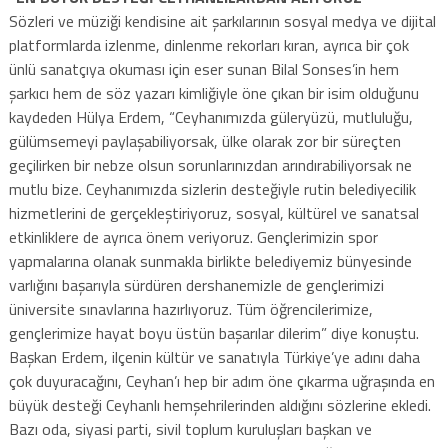
Sözleri ve müziği kendisine ait şarkılarının sosyal medya ve dijital
platformlarda izlenme, dinlenme rekorları kıran, ayrıca bir çok
ünlü sanatçıya okuması için eser sunan Bilal Sonses’in hem
şarkıcı hem de söz yazarı kimliğiyle öne çıkan bir isim olduğunu
kaydeden Hülya Erdem, “Ceyhanımızda güleryüzü, mutluluğu,
gülümsemeyi paylaşabiliyorsak, ülke olarak zor bir süreçten
geçilirken bir nebze olsun sorunlarınızdan arındırabiliyorsak ne
mutlu bize. Ceyhanımızda sizlerin desteğiyle rutin belediyecilik
hizmetlerini de gerçekleştiriyoruz, sosyal, kültürel ve sanatsal
etkinliklere de ayrıca önem veriyoruz. Gençlerimizin spor
yapmalarına olanak sunmakla birlikte belediyemiz bünyesinde
varlığını başarıyla sürdüren dershanemizle de gençlerimizi
üniversite sınavlarına hazırlıyoruz. Tüm öğrencilerimize,
gençlerimize hayat boyu üstün başarılar dilerim” diye konuştu.
Başkan Erdem, ilçenin kültür ve sanatıyla Türkiye’ye adını daha
çok duyuracağını, Ceyhan’ı hep bir adım öne çıkarma uğraşında en
büyük desteği Ceyhanlı hemşehrilerinden aldığını sözlerine ekledi.
Bazı oda, siyasi parti, sivil toplum kuruluşları başkan ve