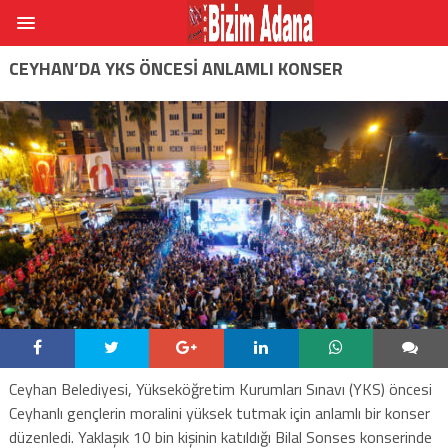
CEYHAN’DA YKS ÖNCESI ANLAMLI KONSER
Ceyhan Belediyesi, Yükseköğretim Kurumları Sınavı (YKS) öncesi
Ceyhanlı gençlerin moralini yüksek tutmak için anlamlı bir konser
düzenledi. Yaklaşık 10 bin kişinin katıldığı Bilal Sonses konserinde