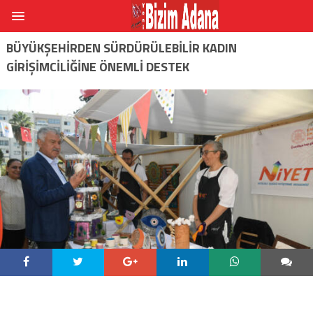
BÜYÜKŞEHIRDEN SÜRDÜRÜLEBILIR KADIN
GIRIŞIMCILIĞINE ÖNEMLI DESTEK