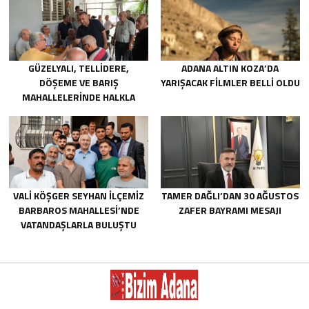
GÜZELYALI, TELLIDERE,
ADANA ALTIN KOZA’DA
DÖŞEME VE BARIŞ
YARIŞACAK FILMLER BELLI OLDU
MAHALLELERINDE HALKLA
BULUŞTU
VALİ KÖŞGER SEYHAN İLÇEMİZ
TAMER DAĞLI’DAN 30 AĞUSTOS
BARBAROS MAHALLESİ’NDE
ZAFER BAYRAMI MESAJI
VATANDAŞLARLA BULUŞTU