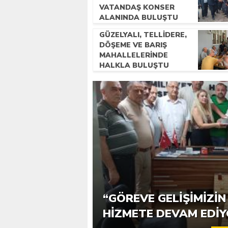
VATANDAŞ KONSER
ALANINDA BULUŞTU
GÜZELYALI, TELLIDERE,
DÖŞEME VE BARIŞ
MAHALLELERINDE
HALKLA BULUŞTU
ASKİ’DEN VATANDAŞA 
“GÖREVE GELIŞIMIZIN 
SUYU
HIZMETE DEVAM EDI