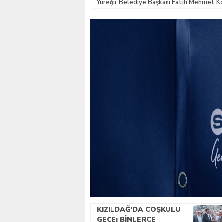
Yüreğir Belediye Başkanı Fatih Mehmet Ko
KIZILDAĞ’DA COŞKULU
GECE: BINLERCE