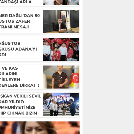
TANDAŞLARLA
LUŞTU
MER DAĞLI’DAN 30
USTOS ZAFER
YRAMI MESAJI
 AĞUSTOS
ŞKUSU ADANA’YI
RDI
 VE KAS
ILARINI
TİKLEYEN
ENLERE DİKKAT !
ŞKAN VEKILI SEVIL
AR YILDIZ:
UMHURIYETIMIZE
IP ÇIKMAK BIZIM
REVIMIZ”