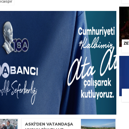
caispir
ZE
ASKİ’DEN VATANDAŞA