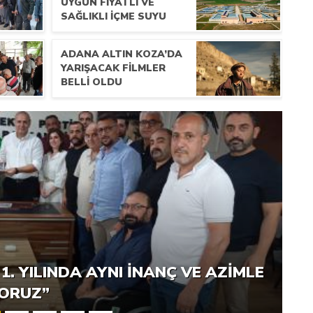
UYGUN FIYATLI VE
SAĞLIKLI IÇME SUYU
ADANA ALTIN KOZA’DA
YARIŞACAK FILMLER
BELLI OLDU
UYGUN FIYATLI VE SAĞLIKLI IÇME
1. YILINDA AYNI INANÇ VE AZIMLE
YORUZ”