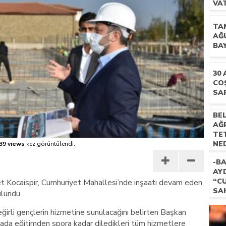
VA
BU
 İLÇEMİZ BARBAROS MAHALLESİ’NDE VATANDAŞLARLA BULUŞTU
TA
AĞ
BA
30
CO
SA
BEL
AĞR
TE
NED
39 views
kez görüntülendi.
-BA
AYD
“C
t Kocaispir, Cumhuriyet Mahallesi’nde inşaatı devam eden
SAH
lundu.
GÖ
irli gençlerin hizmetine sunulacağını belirten Başkan
rada eğitimden spora kadar diledikleri tüm hizmetlere