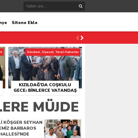
nye
Sitene Ekle
et
Gündem, Siyaset, Yerel Haberler
KIZILDAĞ’DA COŞKULU
GECE: BINLERCE VATANDAŞ
KONSER ALANINDA
LERE MÜJDE
BULUŞTU
Lİ KÖŞGER SEYHAN
ÇEMİZ BARBAROS
HALLESİ’NDE