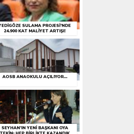
YEDIGÖZE SULAMA PROJESI’NDE
24.900 KAT MALIYET ARTIŞI!
AOSB ANAOKULU AÇILIYOR…
SEYHAN’IN YENI BAŞKANI OYA
TEKIN: HEP BIRLIKTE KAZANDIK