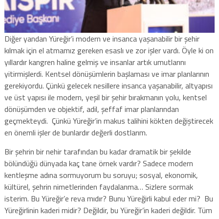
Diğer yandan Yüreğir’i modern ve insanca yaşanabilir bir şehir
kılmak için el atmamız gereken esaslı ve zor işler vardı. Öyle ki on
yıllardır kangren haline gelmiş ve insanlar artık umutlarını
yitirmişlerdi. Kentsel dönüşümlerin başlaması ve imar planlarının
gerekiyordu. Çünkü gelecek nesillere insanca yaşanabilir, altyapısı
ve üst yapısı ile modern, yeşil bir şehir bırakmanın yolu, kentsel
dönüşümden ve objektif, adil, şeffaf imar planlarından
geçmekteydi. Çünkü Yüreğir’in makus talihini kökten değiştirecek
en önemli işler de bunlardır değerli dostlarım.
Bir şehrin bir nehir tarafından bu kadar dramatik bir şekilde
bölündüğü dünyada kaç tane örnek vardır? Sadece modern
kentleşme adına sormuyorum bu soruyu; sosyal, ekonomik,
kültürel, şehrin nimetlerinden faydalanma… Sizlere sormak
isterim. Bu Yüreğir’e reva mıdır? Bunu Yüreğirli kabul eder mi? Bu
Yüreğirlinin kaderi midir? Değildir, bu Yüreğir’in kaderi değildir. Tüm