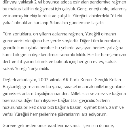
dünyayı yaklaşık 2 yıl boyunca adeta esir alan pandemiye rağmen
bu makus talihin değişmesi için çalıştık. Genç, enerji dolu, adanmış
ve inanmış bir ekip kurduk ve çalıştık. Yüreğir’i zihinlerdeki “öteki
yaka” olmaktan kurtarıp Adana’nın gündemine taşıdık.
Tüm zorluklara, on yılların acılarına rağmen, Yüreğirli olmanın
gurur verici olduğunu her yerde söyledik. Diğer tüm kurumlarla,
gönüllü kuruluşlarla beraber bu şehirde yaşayan herkes yatağına
karnı tok girsin diye kendimizi sorumlu kıldık. Her bir hemşerimizin
dert ve ihtiyacını bilmek ve bulmak için; her gün ev ev, sokak
sokak Yüreğir’i arşınladık.
Değerli arkadaşlar, 2002 yılında AK Parti Kurucu Gençlik Kolları
Başkanlığı görevimden bu yana, siyasetin ancak milletin gönlüne
girmişsek anlam taşıdığına inandım. Millet sizi sevmez ve bağrına
basmazsa diğer tüm ilişkiler- bağlantılar geçicidir. Sizlerin
huzurunda bir kez daha bizi bağrına basan, kıymet bilen, zarif ve
vefalı Yüreğirli hemşerilerime şükranlarımı arz ediyorum.
Göreve gelmeden önce vaatlerimiz vardı. İlçemizin dününe,