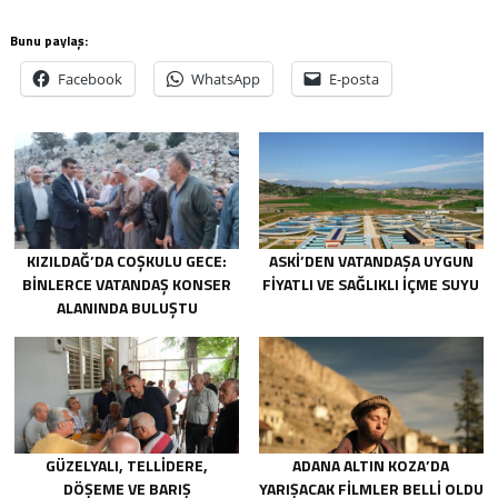
Bunu paylaş:
Facebook
WhatsApp
E-posta
KIZILDAĞ’DA COŞKULU GECE:
ASKİ’DEN VATANDAŞA UYGUN
BINLERCE VATANDAŞ KONSER
FIYATLI VE SAĞLIKLI IÇME SUYU
ALANINDA BULUŞTU
GÜZELYALI, TELLIDERE,
ADANA ALTIN KOZA’DA
DÖŞEME VE BARIŞ
YARIŞACAK FILMLER BELLI OLDU