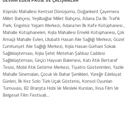
DEVAM EDEN PROJE VE ÇALIŞMALAR
Köprülü Mahallesi Kentsel Dönüşümü, Doğankent Çayırmera
Millet Bahçesi, Yeşilbağlar Millet Bahçesi, Adana Da İlk: Trafik
Park, Engelsiz Yaşam Merkezi, Adana’nın İlk Kafe Kütüphanesi ,
Mahalle Kütüphaneleri, Kışla Mahallesi Emekli Kütüphanesi, Çok
Amaçlı Mahalle Evleri, Ulubatlı Hasan Aile Sağlığı Merkezi, Güzel
Cumhuriyet Aile Sağlığı Merkezi, Kışla Hasan Gürhani Sokak
Sağlıklaştırması, Kışla Şehit Metehan Şahbaz Caddesi
Sağlıklaştırması, Geçici Hayvan Bakımevi, Katı Atık Bertaraf
Tesisi, Mobil Atık Getirme Merkezi, Tiyatro Gösterimleri, Yazlık
Mahalle Sinemaları, Çocuk Ve Bahar Şenlikleri, Yüreğir Edebiyat
Günleri, İlk Kez Solo Türk Uçak Gösterisi, Konsol Oyunları
Turnuvası, 82 Branşta Hobi Ve Mesleki Kursları, Kısa Film Ve
Belgesel Film Festivali…