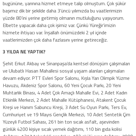
bugününe, yarınına hizmet etmeye talip olmuştum. Çok şükür
başımız dik bir şekilde daha 3’üncü yılımızda bu vaatlerimizin
yüzde 80’ini yerine getirmiş olmanın mutluluğunu yaşıyorum.
Elbette yapacak daha çok işimiz var. Çünkü Yüreğir’imizin
hizmete ihtiyacı var. İnşallah önümüzdeki 2 yıl içinde
vaatlerimizden çok daha fazlasını yerine getireceğiz.
3 YILDA NE YAPTIK?
Şehit Erkut Akbay ve Sinanpaşa’da kentsel dönüşüm çalışmaları
ve Ulubatlı Hasan Mahallesi sosyal yaşam alanları çalışmaları
devam ediyor. PTT Evleri Spor Salonu, Kışla Yarı Olimpik Yüzme
Havuzu, Akdeniz Spor Salonu, 60 Yeni Çocuk Parkı, 20 Yeni
Muhtarlık Binası, 4 Adet Çok Amaçlı Mahalle Evi, 2 Adet Kadın
Etkinlik Merkezi, 2 Adet Mahalle Kütüphanesi, Atakent Çocuk
Kreşi ve Hanım Sabuncu Kreşi, 3 Adet Su Oyun Parkı, Ters Ev,
Cumhuriyet ve 19 Mayıs Gençlik Merkezi, 10 Adet Sentetik Çim
Yüzeyli Futbol Sahası, 261 bin ton sıcak asfalt, aşevinden
günlük 4200 kişiye sıcak yemek dağıtımı, 110 bin gıda kolisi