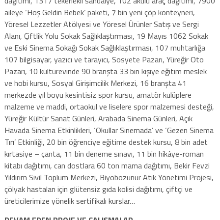
dağıtımı, 1317 tekerlekli sandalye, 102 akülü araç dağıtımı, 7900
aileye ‘Hoş Geldin Bebek’ paketi, 7 bin yeni çöp konteyneri,
Yöresel Lezzetler Atölyesi ve Yöresel Ürünler Satış ve Sergi
Alanı, Çiftlik Yolu Sokak Sağlıklaştırması, 19 Mayıs 1062 Sokak
ve Eski Sinema Sokağı Sokak Sağlıklaştırması, 107 muhtarlığa
107 bilgisayar, yazıcı ve tarayıcı, Sosyete Pazarı, Yüreğir Oto
Pazarı, 10 kültürevinde 90 branşta 33 bin kişiye eğitim meslek
ve hobi kursu, Sosyal Girişimcilik Merkezi, 16 branşta 41
merkezde yıl boyu kesintisiz spor kursu, amatör kulüplere
malzeme ve maddi, ortaokul ve liselere spor malzemesi desteği,
Yüreğir Kültür Sanat Günleri, Arabada Sinema Günleri, Açık
Havada Sinema Etkinlikleri, ‘Okullar Sinemada’ ve ‘Gezen Sinema
Tırı’ Etkinliği, 20 bin öğrenciye eğitime destek kursu, 8 bin adet
kırtasiye – çanta, 11 bin deneme sınavı, 11 bin hikâye-roman
kitabı dağıtımı, can dostlara 60 ton mama dağıtımı, Bekir Fevzi
Yıldırım Sivil Toplum Merkezi, Biyobozunur Atık Yönetimi Projesi,
çölyak hastaları için glütensiz gıda kolisi dağıtımı, çiftçi ve
üreticilerimize yönelik sertifikalı kurslar…