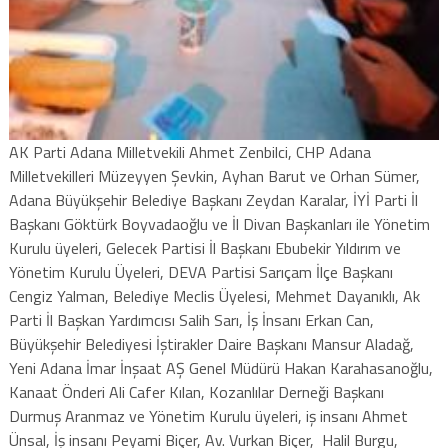
AK Parti Adana Milletvekili Ahmet Zenbilci, CHP Adana
Milletvekilleri Müzeyyen Şevkin, Ayhan Barut ve Orhan Sümer,
Adana Büyükşehir Belediye Başkanı Zeydan Karalar, İYİ Parti İl
Başkanı Göktürk Boyvadaoğlu ve İl Divan Başkanları ile Yönetim
Kurulu üyeleri, Gelecek Partisi İl Başkanı Ebubekir Yıldırım ve
Yönetim Kurulu Üyeleri, DEVA Partisi Sarıçam İlçe Başkanı
Cengiz Yalman, Belediye Meclis Üyelesi, Mehmet Dayanıklı, Ak
Parti İl Başkan Yardımcısı Salih Sarı, İş İnsanı Erkan Can,
Büyükşehir Belediyesi İştirakler Daire Başkanı Mansur Aladağ,
Yeni Adana İmar İnşaat AŞ Genel Müdürü Hakan Karahasanoğlu,
Kanaat Önderi Ali Cafer Kılan, Kozanlılar Derneği Başkanı
Durmuş Aranmaz ve Yönetim Kurulu üyeleri, iş insanı Ahmet
Ünsal, İş insanı Peyami Biçer, Av. Vurkan Biçer, Halil Burgu,