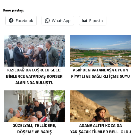
Bunu paylaş:
Facebook
WhatsApp
E-posta
KIZILDAĞ’DA COŞKULU GECE:
ASKİ’DEN VATANDAŞA UYGUN
BINLERCE VATANDAŞ KONSER
FIYATLI VE SAĞLIKLI IÇME SUYU
ALANINDA BULUŞTU
GÜZELYALI, TELLIDERE,
ADANA ALTIN KOZA’DA
DÖŞEME VE BARIŞ
YARIŞACAK FILMLER BELLI OLDU