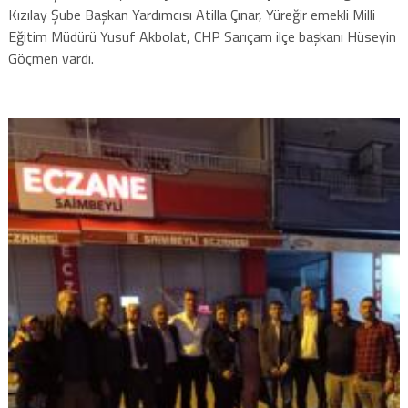
Kızılay Şube Başkan Yardımcısı Atilla Çınar, Yüreğir emekli Milli
Eğitim Müdürü Yusuf Akbolat, CHP Sarıçam ilçe başkanı Hüseyin
Göçmen vardı.