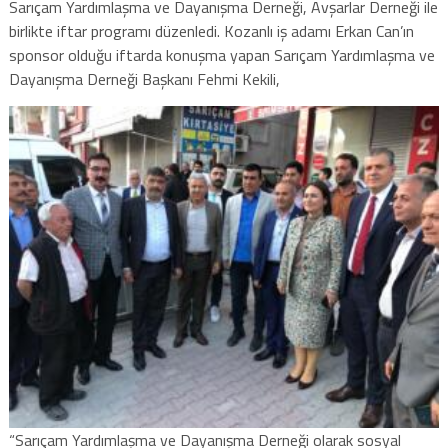
Sarıçam Yardımlaşma ve Dayanışma Derneği, Avşarlar Derneği ile
birlikte iftar programı düzenledi. Kozanlı iş adamı Erkan Can’ın
sponsor olduğu iftarda konuşma yapan Sarıçam Yardımlaşma ve
Dayanışma Derneği Başkanı Fehmi Kekili,
“Sarıçam Yardımlaşma ve Dayanışma Derneği olarak sosyal