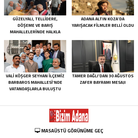
GÜZELYALI, TELLIDERE,
ADANA ALTIN KOZA’DA
DÖŞEME VE BARIŞ
YARIŞACAK FILMLER BELLI OLDU
MAHALLELERINDE HALKLA
BULUŞTU
VALİ KÖŞGER SEYHAN İLÇEMİZ
TAMER DAĞLI’DAN 30 AĞUSTOS
BARBAROS MAHALLESİ’NDE
ZAFER BAYRAMI MESAJI
VATANDAŞLARLA BULUŞTU
MASAÜSTÜ GÖRÜNÜME GEÇ