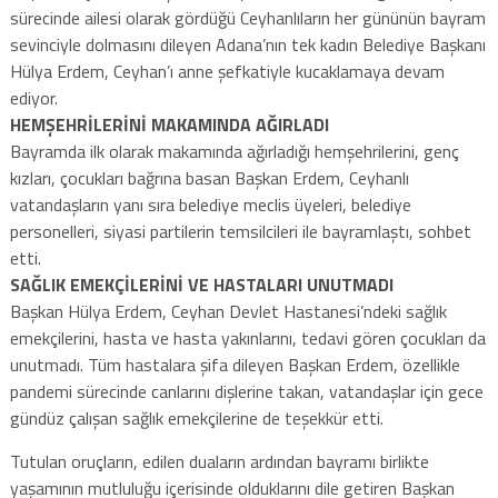
sürecinde ailesi olarak gördüğü Ceyhanlıların her gününün bayram
sevinciyle dolmasını dileyen Adana’nın tek kadın Belediye Başkanı
Hülya Erdem, Ceyhan’ı anne şefkatiyle kucaklamaya devam
ediyor.
HEMŞEHRİLERİNİ MAKAMINDA AĞIRLADI
Bayramda ilk olarak makamında ağırladığı hemşehrilerini, genç
kızları, çocukları bağrına basan Başkan Erdem, Ceyhanlı
vatandaşların yanı sıra belediye meclis üyeleri, belediye
personelleri, siyasi partilerin temsilcileri ile bayramlaştı, sohbet
etti.
SAĞLIK EMEKÇİLERİNİ VE HASTALARI UNUTMADI
Başkan Hülya Erdem, Ceyhan Devlet Hastanesi’ndeki sağlık
emekçilerini, hasta ve hasta yakınlarını, tedavi gören çocukları da
unutmadı. Tüm hastalara şifa dileyen Başkan Erdem, özellikle
pandemi sürecinde canlarını dişlerine takan, vatandaşlar için gece
gündüz çalışan sağlık emekçilerine de teşekkür etti.
Tutulan oruçların, edilen duaların ardından bayramı birlikte
yaşamının mutluluğu içerisinde olduklarını dile getiren Başkan