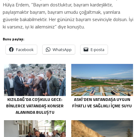
Hülya Erdem, “Bayram dostluktur, bayram kardeşliktir,
paylaşmaktır bayram, bayram umudu çoğaltmak, yarınlara
güvenle bakabilmektir. Her gününüz bayram sevinciyle dolsun. İyi
ki varsınız, iyi ki ailemsiniz” diye konuştu.
Bunu paylaş:
Facebook
WhatsApp
E-posta
KIZILDAĞ’DA COŞKULU GECE:
ASKİ’DEN VATANDAŞA UYGUN
BINLERCE VATANDAŞ KONSER
FIYATLI VE SAĞLIKLI IÇME SUYU
ALANINDA BULUŞTU