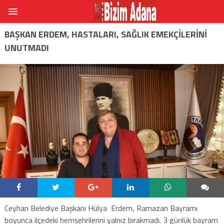
BAŞKAN ERDEM, HASTALARI, SAĞLIK EMEKÇILERINI
UNUTMADI
Ceyhan Belediye Başkanı Hülya Erdem, Ramazan Bayramı
boyunca ilçedeki hemşehrilerini yalnız bırakmadı. 3 günlük bayram