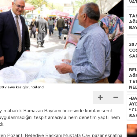
VA
BU
 İLÇEMİZ BARBAROS MAHALLESİ’NDE VATANDAŞLARLA BULUŞTU
TA
AĞ
BA
30
CO
SA
BEL
AĞR
TE
NED
30 views
kez görüntülendi.
-BA
AYD
“C
y, mübarek Ramazan Bayramı öncesinde kurulan semt
SAH
 uygulanmadığını tespit amacıyla, hem denetim yaptı, hem
GÖ
ı.
eden Pozantı Belediye Başkanı Mustafa Çay, pazar esnafına