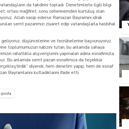
, vatandaşların da takdirini topladı. Denetimlerle ilgili bilgi
et, ortası mağfiret, sonu cehennemden kurtuluş olan
şıyoruz. Allah nasip ederse Ramazan Bayramını idrak
rulan semt pazarımızı ziyaret edip vatandaşlarla hasbihal
ya geliyoruz, düşüncelerine ve tecrübelerine başvuruyoruz.
yine toplumumuzun nabzını tutan, bu anlamda sahaya
mızın rahatlıkla alışverişlerini yapmaları adına esnafımızla
ruz. Bu anlamda semt pazarı esnafımıza da teşekkür
gerçekleştirdik” diyerek, hem denetim yapıp, hem de esnaf
n Bayramlarını kutladıklarını ifade etti.
-posta