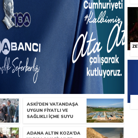
ZE
ASKİ’DEN VATANDAŞA
UYGUN FIYATLI VE
SAĞLIKLI IÇME SUYU
ADANA ALTIN KOZA’DA