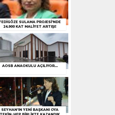
YEDIGÖZE SULAMA PROJESI’NDE
24.900 KAT MALIYET ARTIŞI!
AOSB ANAOKULU AÇILIYOR…
SEYHAN’IN YENI BAŞKANI OYA
TEKIN: HEP BIRLIKTE KAZANDIK