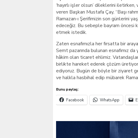
‘hayırlı işler olsun’ dileklerini iletirken
veren Başkan Mustafa Çay, “Başı rahm
Ramazan-ı Şerifimizin son günlerini ya
edeceğiz. Bu sebeple bayram öncesi ku
etmek istedik.
Zaten esnafımızla her fırsatta bir ara
Semt pazarında bulunan esnafımız da 
hâkim olan ticaret ehlimiz. Vatandaşları
birlikte hareket ederek çözüm üretiyo
ediyoruz. Bugün de böyle bir ziyaret 
ve halkla hasbihal edip mübarek Ramaza
Bunu paylaş:
Facebook
WhatsApp
E