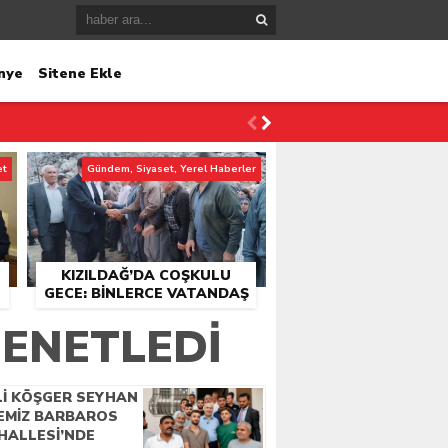
nye
Sitene Ekle
et
Gündem, Siyaset, Yerel Haberler
KIZILDAĞ’DA COŞKULU
GECE: BINLERCE VATANDAŞ
KONSER ALANINDA
DENETLEDI
BULUŞTU
Lİ KÖŞGER SEYHAN
ÇEMİZ BARBAROS
HALLESİ’NDE