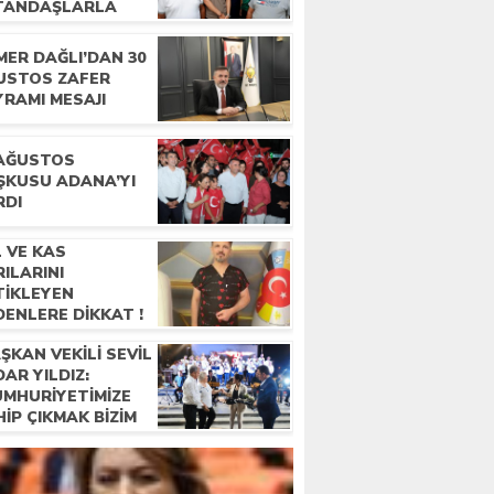
TANDAŞLARLA
LUŞTU
MER DAĞLI’DAN 30
USTOS ZAFER
YRAMI MESAJI
 AĞUSTOS
ŞKUSU ADANA’YI
RDI
 VE KAS
ILARINI
TİKLEYEN
ENLERE DİKKAT !
ŞKAN VEKILI SEVIL
AR YILDIZ:
UMHURIYETIMIZE
IP ÇIKMAK BIZIM
REVIMIZ”