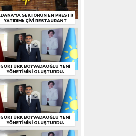
DANA’YA SEKTÖRÜN EN PRESTIJ
YATIRIMI: ÇİVİ RESTAURANT
GÖKTÜRK BOYVADAOĞLU YENİ
YÖNETİMİNİ OLUŞTURDU.
GÖKTÜRK BOYVADAOĞLU YENİ
YÖNETİMİNİ OLUŞTURDU.