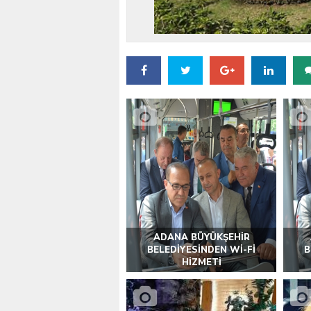
VALİ KÖŞGER SEYHAN
ADANA BÜYÜKŞEHİR
BELEDİYESİNDEN Wİ-Fİ
B
HİZMETİ