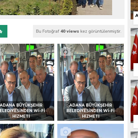
 İLÇEMİZ BARBAROS MAHALLESİ’NDE VATANDAŞLARLA BULUŞTU
A
Bu Fotoğraf
40 views
kez görüntülenmiştir.
ADANA BÜYÜKŞEHİR
ADANA BÜYÜKŞEHİR
ELEDİYESİNDEN Wİ-Fİ
BELEDİYESİNDEN Wİ-Fİ
HİZMETİ
HİZMETİ