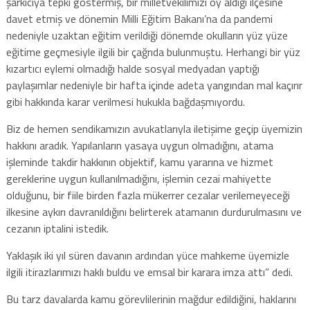
şarkıcıya tepki göstermiş, bir milletvekilimizi oy aldığı ilçesine
davet etmiş ve dönemin Milli Eğitim Bakanı’na da pandemi
nedeniyle uzaktan eğitim verildiği dönemde okulların yüz yüze
eğitime geçmesiyle ilgili bir çağrıda bulunmuştu. Herhangi bir yüz
kızartıcı eylemi olmadığı halde sosyal medyadan yaptığı
paylaşımlar nedeniyle bir hafta içinde adeta yangından mal kaçırır
gibi hakkında karar verilmesi hukukla bağdaşmıyordu.
Biz de hemen sendikamızın avukatlarıyla iletişime geçip üyemizin
hakkını aradık. Yapılanların yasaya uygun olmadığını, atama
işleminde takdir hakkının objektif, kamu yararına ve hizmet
gereklerine uygun kullanılmadığını, işlemin cezai mahiyette
olduğunu, bir fiile birden fazla mükerrer cezalar verilemeyeceği
ilkesine aykırı davranıldığını belirterek atamanın durdurulmasını ve
cezanın iptalini istedik.
Yaklaşık iki yıl süren davanın ardından yüce mahkeme üyemizle
ilgili itirazlarımızı haklı buldu ve emsal bir karara imza attı” dedi.
Bu tarz davalarda kamu görevlilerinin mağdur edildiğini, haklarını