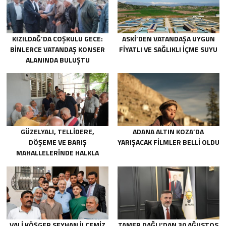
KIZILDAĞ’DA COŞKULU GECE:
ASKİ’DEN VATANDAŞA UYGUN
BINLERCE VATANDAŞ KONSER
FIYATLI VE SAĞLIKLI IÇME SUYU
ALANINDA BULUŞTU
GÜZELYALI, TELLIDERE,
ADANA ALTIN KOZA’DA
DÖŞEME VE BARIŞ
YARIŞACAK FILMLER BELLI OLDU
MAHALLELERINDE HALKLA
BULUŞTU
VALİ KÖŞGER SEYHAN İLÇEMİZ
TAMER DAĞLI’DAN 30 AĞUSTOS