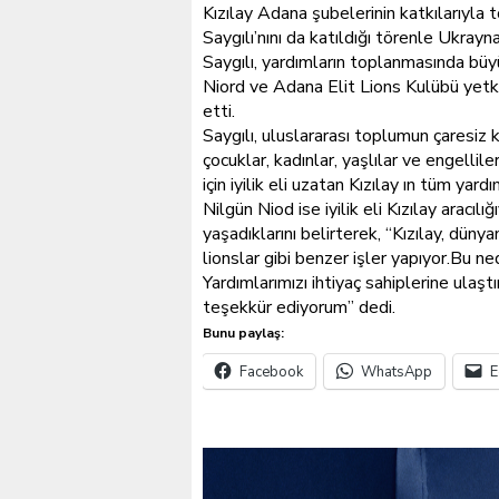
Kızılay Adana şubelerinin katkılarıyla 
Saygılı’nını da katıldığı törenle Ukrayn
Saygılı, yardımların toplanmasında bü
Nio
r
d ve Adana Elit Lions Kulübü yetkil
etti.
Saygılı, uluslararası toplumun çaresiz ka
çocuklar, kadınlar, yaşlılar ve engellile
için iyilik eli uzatan Kızılay ın tüm yard
Nilgün Niod ise iyilik eli Kızılay aracı
yaşadıklarını belirterek, “Kızılay, dünya
lionslar gibi benzer işler yapıyor.Bu n
Yardımlarımızı ihtiyaç sahiplerine ulaş
teşekkür ediyorum” dedi.
Bunu paylaş:
Facebook
WhatsApp
E