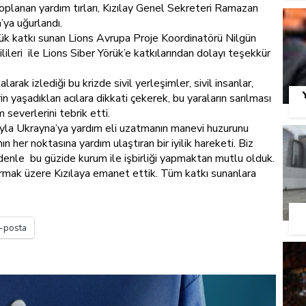
GÖ
toplanan yardım tırları, Kızılay Genel Sekreteri Ramazan
a’ya uğurlandı.
yük katkı sunan Lions Avrupa Proje Koordinatörü Nilgün
ileri ile Lions Siber Yörük’e katkılarından dolayı teşekkür
larak izlediği bu krizde sivil yerleşimler, sivil insanlar,
rin yaşadıkları acılara dikkati çekerek, bu yaraların sarılması
ım severlerini tebrik etti.
lığıyla Ukrayna’ya yardım eli uzatmanın manevi huzurunu
nın her noktasına yardım ulaştıran bir iyilik hareketi. Biz
edenle bu güzide kurum ile işbirliği yapmaktan mutlu olduk.
tırmak üzere Kızılaya emanet ettik. Tüm katkı sunanlara
-posta