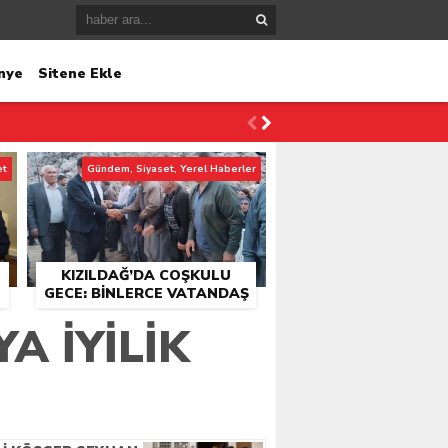
nye
Sitene Ekle
et
Gündem, Siyaset, Yerel Haberler
KIZILDAĞ’DA COŞKULU
GECE: BINLERCE VATANDAŞ
KONSER ALANINDA
A İYİLİK
BULUŞTU