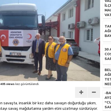
VA
İL
 İLÇEMİZ BARBAROS MAHALLESİ’NDE VATANDAŞLARLA BULUŞTU
MA
VA
BU
TA
AĞ
BA
30
CO
SA
BEL
AĞR
TE
NED
405 views
kez görüntülendi.
-BA
AYD
“C
savaşta, insanlık bir kez daha savaşın doğurduğu yıkım,
SAH
ızılayı savaş mağdurlarına yardım elini uzatmayı sürdürüyor.