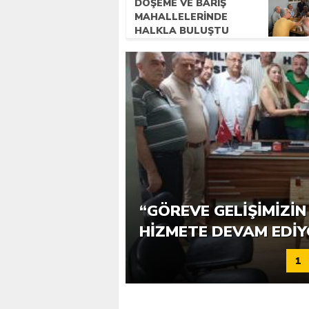
DÖŞEME VE BARIŞ
MAHALLELERINDE
HALKLA BULUŞTU
ASKİ’DEN VATANDAŞA 
“GÖREVE GELIŞIMIZIN 
SUYU
HIZMETE DEVAM EDI
1