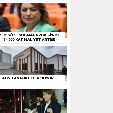
REVIMIZ”
YEDIGÖZE SULAMA PROJESI’NDE
24.900 KAT MALIYET ARTIŞI!
AOSB ANAOKULU AÇILIYOR…