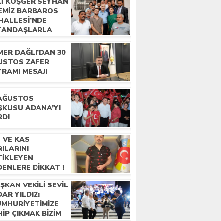
Lİ KÖŞGER SEYHAN
ÇEMİZ BARBAROS
HALLESİ’NDE
TANDAŞLARLA
LUŞTU
MER DAĞLI’DAN 30
USTOS ZAFER
YRAMI MESAJI
 AĞUSTOS
ŞKUSU ADANA’YI
RDI
 VE KAS
ILARINI
TİKLEYEN
ENLERE DİKKAT !
ŞKAN VEKILI SEVIL
AR YILDIZ:
UMHURIYETIMIZE
IP ÇIKMAK BIZIM