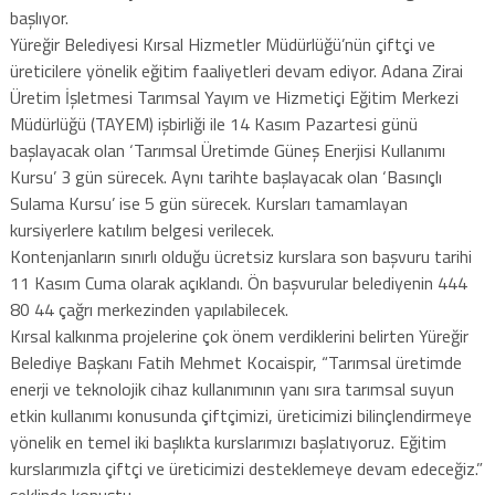
başlıyor.
Yüreğir Belediyesi Kırsal Hizmetler Müdürlüğü’nün çiftçi ve
üreticilere yönelik eğitim faaliyetleri devam ediyor. Adana Zirai
Üretim İşletmesi Tarımsal Yayım ve Hizmetiçi Eğitim Merkezi
Müdürlüğü (TAYEM) işbirliği ile 14 Kasım Pazartesi günü
başlayacak olan ‘Tarımsal Üretimde Güneş Enerjisi Kullanımı
Kursu’ 3 gün sürecek. Aynı tarihte başlayacak olan ‘Basınçlı
Sulama Kursu’ ise 5 gün sürecek. Kursları tamamlayan
kursiyerlere katılım belgesi verilecek.
Kontenjanların sınırlı olduğu ücretsiz kurslara son başvuru tarihi
11 Kasım Cuma olarak açıklandı. Ön başvurular belediyenin 444
80 44 çağrı merkezinden yapılabilecek.
Kırsal kalkınma projelerine çok önem verdiklerini belirten Yüreğir
Belediye Başkanı Fatih Mehmet Kocaispir, “Tarımsal üretimde
enerji ve teknolojik cihaz kullanımının yanı sıra tarımsal suyun
etkin kullanımı konusunda çiftçimizi, üreticimizi bilinçlendirmeye
yönelik en temel iki başlıkta kurslarımızı başlatıyoruz. Eğitim
kurslarımızla çiftçi ve üreticimizi desteklemeye devam edeceğiz.”
şeklinde konuştu.