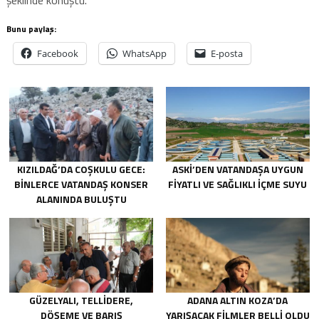
Bunu paylaş:
Facebook
WhatsApp
E-posta
KIZILDAĞ’DA COŞKULU GECE:
ASKİ’DEN VATANDAŞA UYGUN
BINLERCE VATANDAŞ KONSER
FIYATLI VE SAĞLIKLI IÇME SUYU
ALANINDA BULUŞTU
GÜZELYALI, TELLIDERE,
ADANA ALTIN KOZA’DA
DÖŞEME VE BARIŞ
YARIŞACAK FILMLER BELLI OLDU