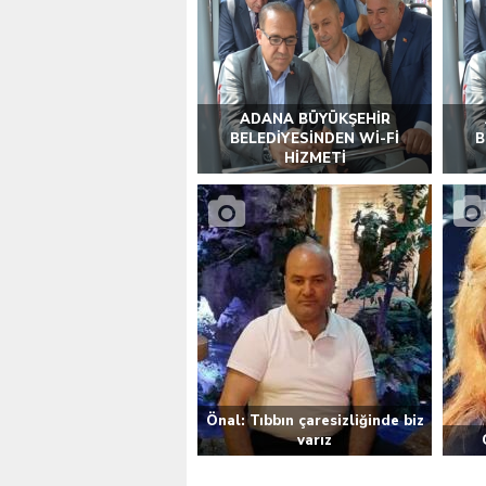
VALİ KÖŞGER SEYHAN
ADANA BÜYÜKŞEHİR
BELEDİYESİNDEN Wİ-Fİ
B
HİZMETİ
Önal: Tıbbın çaresizliğinde biz
varız