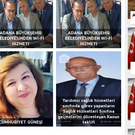
 İLÇEMİZ BARBAROS MAHALLESİ’NDE VATANDAŞLARLA BULUŞTU
A
ADANA BÜYÜKŞEHİR
ADANA BÜYÜKŞEHİR
ELEDİYESİNDEN Wİ-Fİ
BELEDİYESİNDEN Wİ-Fİ
HİZMETİ
HİZMETİ
Yardımcı sağlık hizmetleri
sınıfında görev yapanların
Sağlık Hizmetleri Sınıfına
geçmelerini düzenleyen Kanun
CUMHURİYET GÜNEŞİ
teklifi