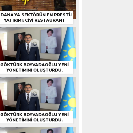
DANA’YA SEKTÖRÜN EN PRESTIJ
YATIRIMI: ÇİVİ RESTAURANT
GÖKTÜRK BOYVADAOĞLU YENİ
YÖNETİMİNİ OLUŞTURDU.
GÖKTÜRK BOYVADAOĞLU YENİ
YÖNETİMİNİ OLUŞTURDU.