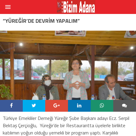
“YÜREĞIR’DE DEVRIM YAPALIM”
Türkiye Emekliler Derneği Yüreğir Şube Başkanı adayı Ecz. Serpil
Bektaş Çerçioğlu, Yüreğir’de bir Restaurantta üyelerle birlikte
katılımın yoğun olduğu yemekli bir program yaptı. Karşılıklı