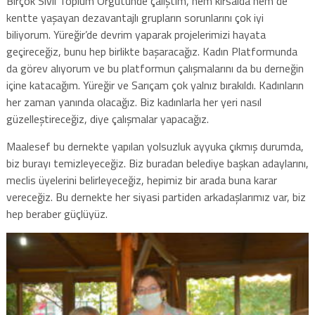
Birçok Sivil Toplum Örgütünde çalıştım, hem kırsalda hem de
kentte yaşayan dezavantajlı grupların sorunlarını çok iyi
biliyorum. Yüreğir’de devrim yaparak projelerimizi hayata
geçireceğiz, bunu hep birlikte başaracağız. Kadın Platformunda
da görev alıyorum ve bu platformun çalışmalarını da bu derneğin
içine katacağım. Yüreğir ve Sarıçam çok yalnız bırakıldı. Kadınların
her zaman yanında olacağız. Biz kadınlarla her yeri nasıl
güzelleştireceğiz, diye çalışmalar yapacağız.
Maalesef bu dernekte yapılan yolsuzluk ayyuka çıkmış durumda,
biz burayı temizleyeceğiz. Biz buradan belediye başkan adaylarını,
meclis üyelerini belirleyeceğiz, hepimiz bir arada buna karar
vereceğiz. Bu dernekte her siyasi partiden arkadaşlarımız var, biz
hep beraber güçlüyüz.