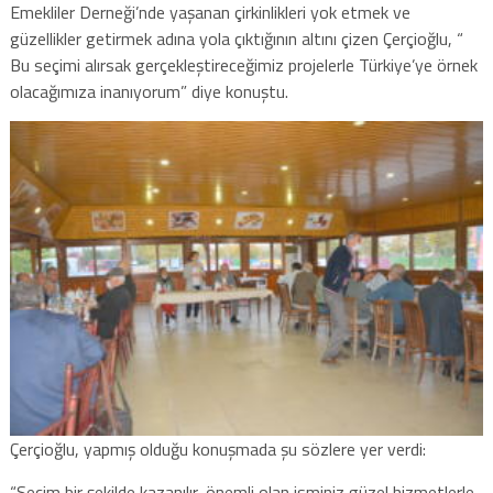
Emekliler Derneği’nde yaşanan çirkinlikleri yok etmek ve
güzellikler getirmek adına yola çıktığının altını çizen Çerçioğlu, “
Bu seçimi alırsak gerçekleştireceğimiz projelerle Türkiye’ye örnek
olacağımıza inanıyorum” diye konuştu.
Çerçioğlu, yapmış olduğu konuşmada şu sözlere yer verdi:
“Seçim bir şekilde kazanılır, önemli olan isminiz güzel hizmetlerle