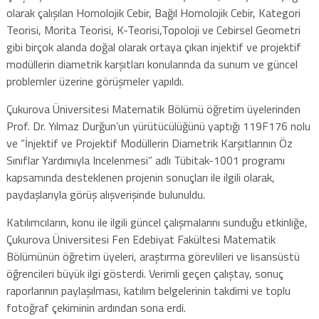
olarak çalışılan Homolojik Cebir, Bağıl Homolojik Cebir, Kategori
Teorisi, Morita Teorisi, K-Teorisi,Topoloji ve Cebirsel Geometri
gibi birçok alanda doğal olarak ortaya çıkan injektif ve projektif
modüllerin diametrik karşıtları konularında da sunum ve güncel
problemler üzerine görüşmeler yapıldı.
Çukurova Üniversitesi Matematik Bölümü öğretim üyelerinden
Prof. Dr. Yılmaz Durğun’un yürütücülüğünü yaptığı 119F176 nolu
ve “İnjektif ve Projektif Modüllerin Diametrik Karşıtlarının Öz
Sınıflar Yardımıyla Incelenmesi” adlı Tübitak-1001 programı
kapsamında desteklenen projenin sonuçları ile ilgili olarak,
paydaşlarıyla görüş alışverişinde bulunuldu.
Katılımcıların, konu ile ilgili güncel çalışmalarını sunduğu etkinliğe,
Çukurova Üniversitesi Fen Edebiyat Fakültesi Matematik
Bölümünün öğretim üyeleri, araştırma görevlileri ve lisansüstü
öğrencileri büyük ilgi gösterdi. Verimli geçen çalıştay, sonuç
raporlarının paylaşılması, katılım belgelerinin takdimi ve toplu
fotoğraf çekiminin ardından sona erdi.