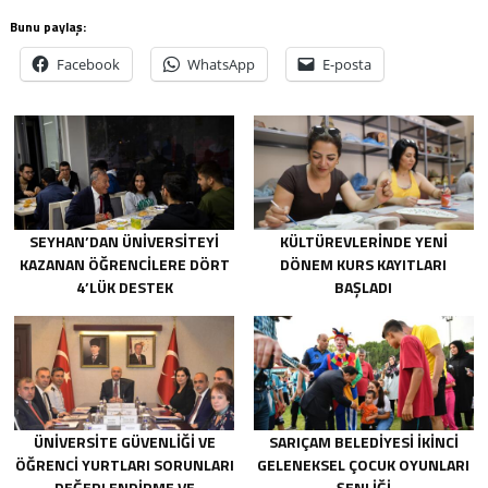
Bunu paylaş:
Facebook
WhatsApp
E-posta
SEYHAN’DAN ÜNİVERSİTEYİ
KÜLTÜREVLERINDE YENI
KAZANAN ÖĞRENCİLERE DÖRT
DÖNEM KURS KAYITLARI
4’LÜK DESTEK
BAŞLADI
ÜNİVERSİTE GÜVENLİĞİ VE
SARIÇAM BELEDİYESİ İKİNCİ
ÖĞRENCİ YURTLARI SORUNLARI
GELENEKSEL ÇOCUK OYUNLARI
DEĞERLENDİRME VE
ŞENLİĞİ