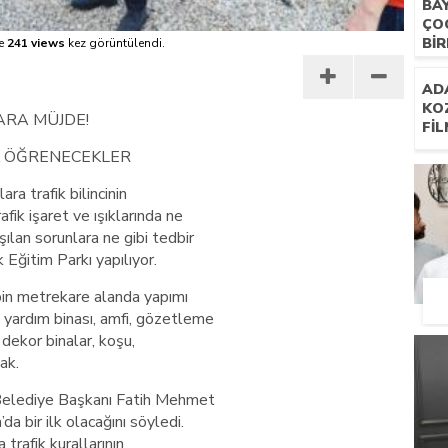
BA
ÇO
BIR
e
241 views
kez görüntülendi.
AD
KO
ARA MÜJDE!
FIL
K ÖĞRENECEKLER
ra trafik bilincinin
afik işaret ve ışıklarında ne
şılan sorunlara ne gibi tedbir
 Eğitim Parkı yapılıyor.
bin metrekare alanda yapımı
 yardım binası, amfi, gözetleme
 dekor binalar, koşu,
ak.
 Belediye Başkanı Fatih Mehmet
da bir ilk olacağını söyledi.
trafik kurallarının