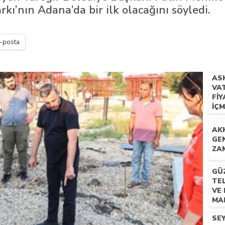
rkı’nın Adana’da bir ilk olacağını söyledi.
 İLÇEMİZ BARBAROS MAHALLESİ’NDE VATANDAŞLARLA BULUŞTU
-posta
AS
VA
FIY
IÇ
AK
GEN
ZA
GÜZ
TE
VE 
MA
HA
SE