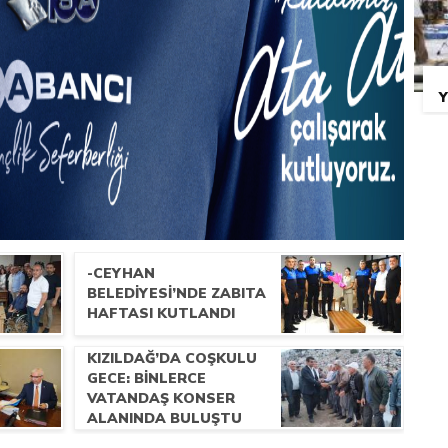
Y
-CEYHAN
BELEDIYESI’NDE ZABITA
HAFTASI KUTLANDI
KIZILDAĞ’DA COŞKULU
GECE: BINLERCE
VATANDAŞ KONSER
ALANINDA BULUŞTU