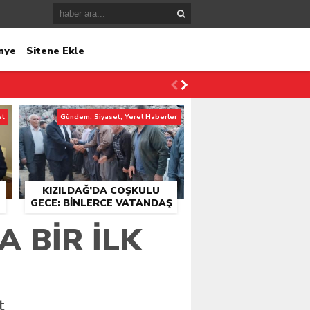
nye
Sitene Ekle
et
Gündem, Siyaset, Yerel Haberler
KIZILDAĞ’DA COŞKULU
GECE: BINLERCE VATANDAŞ
KONSER ALANINDA
 BIR İLK
BULUŞTU
t