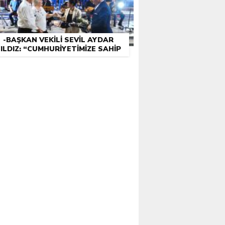
-BAŞKAN VEKILI SEVIL AYDAR
ILDIZ: “CUMHURIYETIMIZE SAHIP
ÇIKMAK BIZIM GÖREVIMIZ”