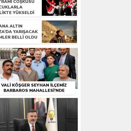
YRAMI COŞKUSU
CUKLARLA
LIKTE YÜKSELDI
ANA ALTIN
ZA’DA YARIŞACAK
MLER BELLI OLDU
VALİ KÖŞGER SEYHAN İLÇEMİZ
BARBAROS MAHALLESİ’NDE
VATANDAŞLARLA BULUŞTU