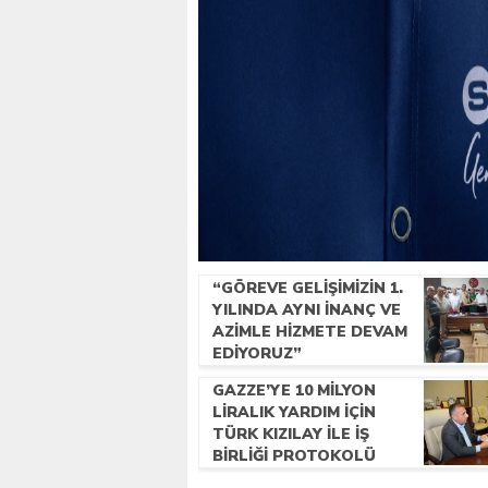
“GÖREVE GELIŞIMIZIN 1.
YILINDA AYNI INANÇ VE
AZIMLE HIZMETE DEVAM
EDIYORUZ”
GAZZE’YE 10 MILYON
LIRALIK YARDIM IÇIN
TÜRK KIZILAY ILE IŞ
BIRLIĞI PROTOKOLÜ
IMZALANDI.