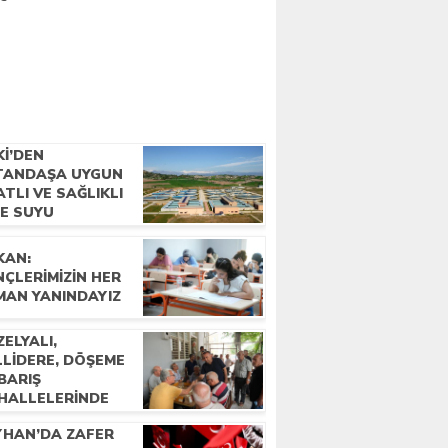
Kİ’DEN
TANDAŞA UYGUN
ATLI VE SAĞLIKLI
ME SUYU
KAN:
ÇLERIMIZIN HER
MAN YANINDAYIZ
ELYALI,
LLIDERE, DÖŞEME
BARIŞ
HALLELERINDE
LKLA BULUŞTU
YHAN’DA ZAFER