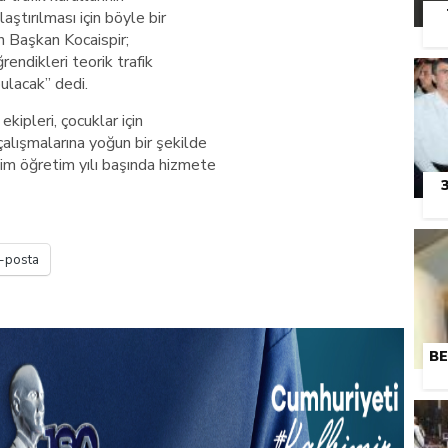
aştırılması için böyle bir
en Başkan Kocaispir;
rendikleri teorik trafik
bulacak” dedi.
kipleri, çocuklar için
çalışmalarına yoğun bir şekilde
m öğretim yılı başında hizmete
-posta
BE