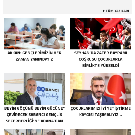
TÜM YAZILARI
AKKAN: GENÇLERIMIZIN HER
SEYHAN’DA ZAFER BAYRAMI
ZAMAN YANINDAYIZ
COŞKUSU ÇOCUKLARLA
BIRLIKTE YÜKSELDI
BEYIN GÖÇÜNÜ BEYIN GÜCÜNE”
ÇOCUKLARIMIZI İYİ YETİŞTİRME
ÇEVIRECEK SABANCI GENÇLIK
KAYGISI TAŞIMALIYIZ…
SEFERBERLIĞI’NE ADANA’DAN
200’E YAKIN BAŞVURU