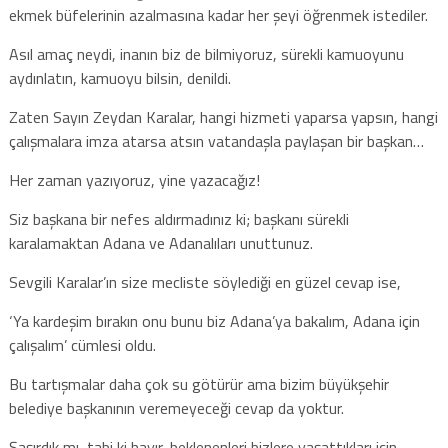
ekmek büfelerinin azalmasına kadar her şeyi öğrenmek istediler.
Asıl amaç neydi, inanın biz de bilmiyoruz, sürekli kamuoyunu
aydınlatın, kamuoyu bilsin, denildi.
Zaten Sayın Zeydan Karalar, hangi hizmeti yaparsa yapsın, hangi
çalışmalara imza atarsa atsın vatandaşla paylaşan bir başkan…
Her zaman yazıyoruz, yine yazacağız!
Siz başkana bir nefes aldırmadınız ki; başkanı sürekli
karalamaktan Adana ve Adanalıları unuttunuz.
Sevgili Karalar’ın size mecliste söylediği en güzel cevap ise,
‘Ya kardeşim bırakın onu bunu biz Adana’ya bakalım, Adana için
çalışalım’ cümlesi oldu.
Bu tartışmalar daha çok su götürür ama bizim büyükşehir
belediye başkanının veremeyeceği cevap da yoktur.
Şaşırdık mı, tabi ki hayır, beklenenleri bizlere yaşattıkları için