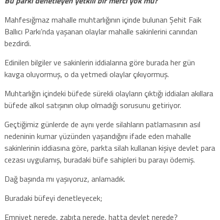
Bu parkı denetleyen yetkili bir merci yok mu?
Mahfesığmaz mahalle muhtarlığının içinde bulunan Şehit Faik
Ballıcı Parkı’nda yaşanan olaylar mahalle sakinlerini canından
bezdirdi.
Edinilen bilgiler ve sakinlerin iddialarına göre burada her gün
kavga oluyormuş, o da yetmedi olaylar çıkıyormuş.
Muhtarlığın içindeki büfede sürekli olayların çıktığı iddiaları akıllara
büfede alkol satışının olup olmadığı sorusunu getiriyor.
Geçtiğimiz günlerde de aynı yerde silahların patlamasının asıl
nedeninin kumar yüzünden yaşandığını ifade eden mahalle
sakinlerinin iddiasına göre, parkta silah kullanan kişiye devlet para
cezası uygulamış, buradaki büfe sahipleri bu parayı ödemiş.
Dağ başında mı yaşıyoruz, anlamadık.
Buradaki büfeyi denetleyecek;
Emniyet nerede, zabıta nerede, hatta devlet nerede?