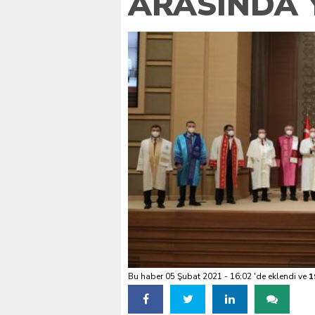
ARASINDA 
VALİ KÖŞGER SEYHAN
Bu haber 05 Şubat 2021 - 16:02 'de eklendi ve
1