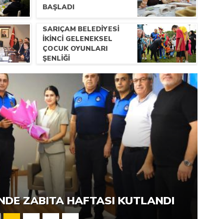
BAŞLADI
SARIÇAM BELEDİYESİ
İKİNCİ GELENEKSEL
ÇOCUK OYUNLARI
ŞENLİĞİ
UYGUN FIYATLI VE SAĞLIKLI IÇME
1. YILINDA AYNI INANÇ VE AZIMLE
YORUZ”
’NDE ZABITA HAFTASI KUTLANDI