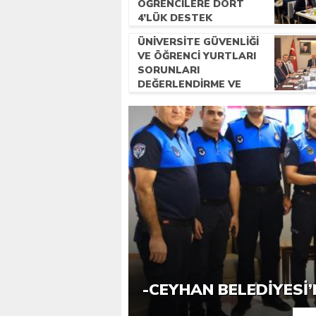
ÖĞRENCİLERE DÖRT
4’LÜK DESTEK
ÜNİVERSİTE GÜVENLİĞİ
VE ÖĞRENCİ YURTLARI
SORUNLARI
DEĞERLENDİRME VE
KOORDİNASYON
TOPLANTISI YAPILDI
ASKİ’DEN VATANDAŞA 
“GÖREVE GELIŞIMIZIN 
SUYU
HIZMETE DEVAM EDI
-CEYHAN BELEDIYESI