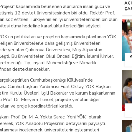
AÇI
rojesi” kapsamında belirlenen alanlarda insan gücü ve
ÇA
elişmiş 12 devlet üniversitesinden biri oldu. Rektör Prof.
 söz ettiren Türkiye’nin en iyi üniversitelerinden biri olan
esi olma hedefine kararlılıkla ilerlediğini söyledi.
YÖK’ün politikaları ve projeleri kapsamında planlanan YÖK
lişen üniversitelerle daha gelişmiş üniversiteleri
sinde yer alan Çukurova Üniversitesi, Muş Alparslan
leşti. Bu üniversiteler, Okul Öncesi Eğitim, İslami İlimler,
ğretmenliği, Tıp, İnşaat Mühendisliği ve Mimarlık
afından desteklenecekler.
erçekleştirilen Cumhurbaşkanlığı Külliyesi’nde
ısına Cumhurbaşkanı Yardımcısı Fuat Oktay, YÖK Başkanı
tim Kurulu Üyeleri, ilgili Bakanlar ve kurum başkanlarının
ü Prof. Dr. Meryem Tuncel, projede yer alan diğer
cıları ve proje koordinatörleri katıldı.
kanı Prof. Dr. M. A. Yekta Saraç “Yeni YÖK” olarak
vererek, YÖK Anadolu Projesi’nin detaylarını paylaştı.
ılanması incelenerek, üniversitelerin eşleşmeleri