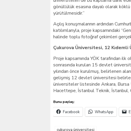
üniversiteleri de bu kapsama dahil ed
gönüllülük esasına dayalı olarak köklü
yürütülmesidir.”
Açılış konuşmalarının ardından Cumhur
katılımlarıyla, proje kapsamındaki “Genç
halinde toplu fotoğraf çekimleri gerçekl
Çukurova Üniversitesi, 12 Kıdemli 
Proje kapsamında YÖK tarafından ilk ol
sonrasında kurulan 15 devlet üniversit
yılından önce kurulmuş, belirlenen ala
gelişmiş 12 devlet üniversitesi belirle
üniversiteler listesinde Ankara, Bursa
Hacettepe, İstanbul Teknik, İstanbul, 
Bunu paylaş:
Facebook
WhatsApp
E
çukurova üniversitesi