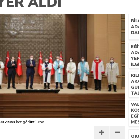
YER ALDI
 İLÇEMİZ BARBAROS MAHALLESİ’NDE VATANDAŞLARLA BULUŞTU
Bİ
ADA
DA
EĞİ
AD
YEN
İLG
AÇ
KI
AKA
GU
TA
VAL
KÖŞ
EĞİ
MES
90 views
kez görüntülendi.
OK