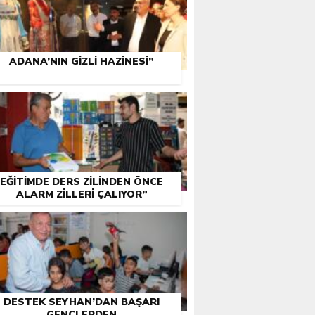
ADANA’NIN GIZLI HAZINESI”
EĞITIMDE DERS ZILINDEN ÖNCE
ALARM ZILLERI ÇALIYOR”
DESTEK SEYHAN’DAN BAŞARI
GENÇLERDEN