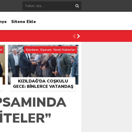
nye
Sitene Ekle
et
Gündem, Siyaset, Yerel Haberler
KIZILDAĞ’DA COŞKULU
GECE: BINLERCE VATANDAŞ
KONSER ALANINDA
APSAMINDA
BULUŞTU
ITELER”