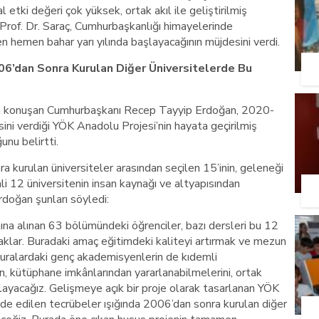
 etki değeri çok yüksek, ortak akıl ile geliştirilmiş
 Prof. Dr. Saraç, Cumhurbaşkanlığı himayelerinde
n hemen bahar yarı yılında başlayacağının müjdesini verdi.
006’dan Sonra Kurulan Diğer Üniversitelerde Bu
dan konuşan Cumhurbaşkanı Recep Tayyip Erdoğan, 2020-
ini verdiği YÖK Anadolu Projesi’nin hayata geçirilmiş
nu belirtti.
 kurulan üniversiteler arasından seçilen 15’inin, geleneği
i 12 üniversitenin insan kaynağı ve altyapısından
rdoğan şunları söyledi:
na alınan 63 bölümündeki öğrenciler, bazı dersleri bu 12
caklar. Buradaki amaç eğitimdeki kaliteyi artırmak ve mezun
 buralardaki genç akademisyenlerin de kıdemli
an, kütüphane imkânlarından yararlanabilmelerini, ortak
ğlayacağız. Gelişmeye açık bir proje olarak tasarlanan YÖK
elde edilen tecrübeler ışığında 2006’dan sonra kurulan diğer