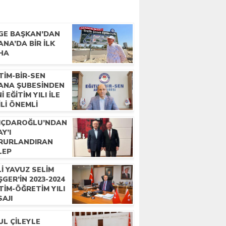
LGE BAŞKAN’DAN
NA’DA BİR İLK
HA
TİM-BİR-SEN
ANA ŞUBESİNDEN
İ EĞİTİM YILI İLE
İLİ ÖNEMLİ
IKLAMALAR
LIÇDAROĞLU’NDAN
Y’I
RURLANDIRAN
LEP
İ YAVUZ SELİM
GER’İN 2023-2024
TİM-ÖĞRETİM YILI
AJI
UL ÇILEYLE