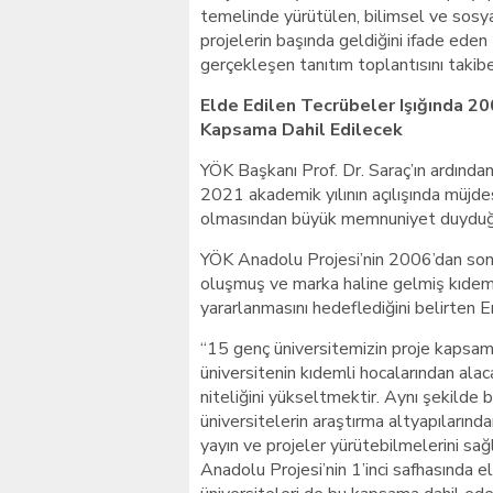
temelinde yürütülen, bilimsel ve sosyal
projelerin başında geldiğini ifade eden
gerçekleşen tanıtım toplantısını takibe
Elde Edilen Tecrübeler Işığında 2
Kapsama Dahil Edilecek
YÖK Başkanı Prof. Dr. Saraç’ın ardın
2021 akademik yılının açılışında müjdes
olmasından büyük memnuniyet duyduğu
YÖK Anadolu Projesi’nin 2006’dan sonra
oluşmuş ve marka haline gelmiş kıdeml
yararlanmasını hedeflediğini belirten E
“15 genç üniversitemizin proje kapsamı
üniversitenin kıdemli hocalarından ala
niteliğini yükseltmektir. Aynı şekilde
üniversitelerin araştırma altyapılarınd
yayın ve projeler yürütebilmelerini sa
Anadolu Projesi’nin 1’inci safhasında 