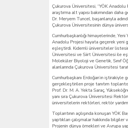
Çukurova Üniversitesi, “YÖK Anadolu P
araştırma alt yapısı bakımından daha g
Dr. Meryem Tuncel, başarılarıyla adından
Çukurova Üniversitesinin dünya üniversit
Cumhurbaşkanlığı himayelerinde, Yeni 
Anadolu Projesi hayata geçerek yeni ge
eşleştirdi. Kıdemli üniversiteler liste
Üniversitesi ve Siirt Üniversitesi ile eş
Moleküler Biyoloji ve Genetik, Sınıf Ö
alanlarında Çukurova Üniversitesi tar
Cumhurbaşkanı Erdoğan’ın iştirakiyle g
gerçekleştirilen proje tanıtım toplant
Prof. Dr. M. A. Yekta Saraç, Yükseköğre
yanı sıra Çukurova Üniversitesi Rektör
üniversitelerin rektörleri, rektör yardım
Toplantının açılışında konuşan YÖK Baş
yaptıkları çalışmalar hakkında bilgiler 
Projenin dünya örnekleri ve Avrupa yap