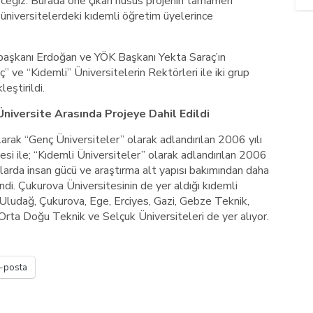
eceğiz. Burada öne çıkan husus projenin tamamen
 üniversitelerdeki kıdemli öğretim üyelerince
başkanı Erdoğan ve YÖK Başkanı Yekta Saraç’ın
” ve “Kıdemli” Üniversitelerin Rektörleri ile iki grup
eştirildi.
Üniversite Arasında Projeye Dahil Edildi
arak “Genç Üniversiteler” olarak adlandırılan 2006 yılı
esi ile; “Kıdemli Üniversiteler” olarak adlandırılan 2006
nlarda insan gücü ve araştırma alt yapısı bakımından daha
ndi. Çukurova Üniversitesinin de yer aldığı kıdemli
 Uludağ, Çukurova, Ege, Erciyes, Gazi, Gebze Teknik,
Orta Doğu Teknik ve Selçuk Üniversiteleri de yer alıyor.
-posta