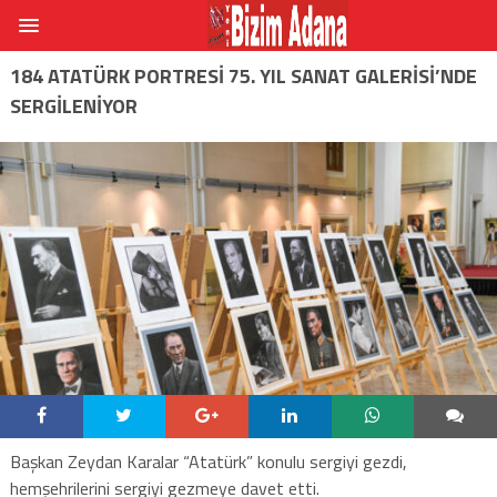
184 ATATÜRK PORTRESI 75. YIL SANAT GALERISI’NDE
SERGILENIYOR
Başkan Zeydan Karalar “Atatürk” konulu sergiyi gezdi,
hemşehrilerini sergiyi gezmeye davet etti.