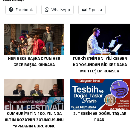
Facebook
WhatsApp
E-posta
HER GECE BAŞKA OYUN HER
TÜRKIYE’NIN EN IYILIKSEVER
GECE BAŞKA KAHKAHA
KOROSUNDAN BIR KEZ DAHA
MUHTEŞEM KONSER
CUMHURIYETIN 100. YILINDA
2. TESBİH VE DOĞAL TAŞLAR
ALTIN KOZA’NIN 30’UNCUSUNU
FUARI
YAPMANIN GURURUNU
YAŞIYORUZ