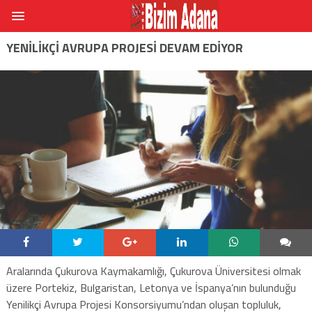
YENİLİKÇİ AVRUPA PROJESİ DEVAM EDİYOR
Aralarında Çukurova Kaymakamlığı, Çukurova Üniversitesi olmak
üzere Portekiz, Bulgaristan, Letonya ve İspanya’nın bulunduğu
Yenilikçi Avrupa Projesi Konsorsiyumu’ndan oluşan topluluk,