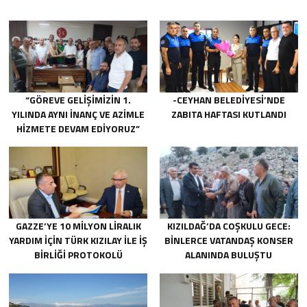
“GÖREVE GELIŞIMIZIN 1.
-CEYHAN BELEDIYESI’NDE
YILINDA AYNI INANÇ VE AZIMLE
ZABITA HAFTASI KUTLANDI
HIZMETE DEVAM EDIYORUZ”
GAZZE’YE 10 MILYON LIRALIK
KIZILDAĞ’DA COŞKULU GECE:
YARDIM IÇIN TÜRK KIZILAY ILE IŞ
BINLERCE VATANDAŞ KONSER
BIRLIĞI PROTOKOLÜ
ALANINDA BULUŞTU
IMZALANDI.