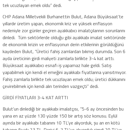
tek ucuzlayan emek oldu” dedi.
CHP Adana Milletvekili Burhanettin Bulut, Adana Büyüksaat’te
yıllardır üretim yapan, ekonomik kriz ve yüksek enflasyon
nedeniyle zor günler geçiren ayakkabıcı imalatçılarının sorunlarını
dinledi. Tüm sektörlerde olduğu gibi ayakkabı imalat sektöründe
de ekonomik krizin ve enflasyonun derin etkilerinin görüldüğünü
kaydeden Bulut, “Üretici fahiş zamlardan bıkmış durumda. Son 6
ayda üreticinin girdi maliyeti zamlarla birlikte 3-4 kat arttı.
Büyüksaat ayakkabıcı esnafı iş yapamaz hale geldi. Satış
yapabilmek için kendi el emeğini ayakkabı fiyatlarına yansıtmıyor.
Fahiş zamlarla birlikte tek ucuzlayan emek oldu; üretici dükkanını
çevirebilmek için kendi alın terinden vazgeçti” dedi.
GİRDİ FİYATLARI 3-4 KAT ARTTI
Bulut’un dinlediği bir ayakkabı imalatçısı, “5-6 ay öncesinden bu
yana en az yüzde 130 yüzde 150 bir artış söz konusu. Eylül
ayında bir ayakkabı tabanını 10 TL’ye alıyorduk, şu an en kötü
tabanın fiyatı 23 TL. Deriyi 6-7 TL’ye alıyorduk şimdi 20 TL’ye