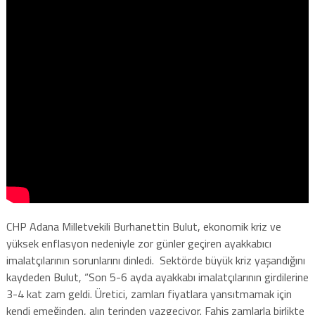
CHP Adana Milletvekili Burhanettin Bulut, ekonomik kriz ve
yüksek enflasyon nedeniyle zor günler geçiren ayakkabıcı
imalatçılarının sorunlarını dinledi. Sektörde büyük kriz yaşandığını
kaydeden Bulut, “Son 5-6 ayda ayakkabı imalatçılarının girdilerine
3-4 kat zam geldi. Üretici, zamları fiyatlara yansıtmamak için
kendi emeğinden, alın terinden vazgeçiyor. Fahiş zamlarla birlikte