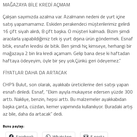
MAĞAZAYA BİLE KREDİ AÇMAM
Çalışan sayımızda azalma var. Azalmanın nedeni de yurt içine
satış yapamamamız. Eskiden perakendeci müşterilerimiz gelirdi
16 çift siyah alırdı, 8 çift başka. O müşteri kalmadı. Bizim şimdi
aracılarla yapabildiğimiz tek iş yurt dışına ürün göndermek. Esnaf
bitik, esnafın kredisi de bitik. Ben şimdi hiç kimseye, herhangi bir
mağazaya 2 bin lira kredi açamam. Gelip bana dese ki haftadan
haftaya ödeyeyim, öyle bir şey yok.Çünkü geri ödeyemez.”
FİYATLAR DAHA DA ARTACAK
CHP’li Bulut, son olarak, ayakkabı üreticilerine deri satışı yapan
esnafı dinledi. Esnaf, “Ekim ayıyla mukayese edersen yüzde 300
arttı. Nakliye, benzin, hepsi arttı. Bu malzemeler ayakkabıdan
başka çanta, cüzdan, kemer yapımında kullanılıyor. Buradaki artış
az bile, daha da artacak” dedi.
Bunu paylaş:
Facebook
WhatsApp
E-posta