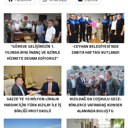
“GÖREVE GELIŞIMIZIN 1.
-CEYHAN BELEDIYESI’NDE
YILINDA AYNI INANÇ VE AZIMLE
ZABITA HAFTASI KUTLANDI
HIZMETE DEVAM EDIYORUZ”
GAZZE’YE 10 MILYON LIRALIK
KIZILDAĞ’DA COŞKULU GECE:
YARDIM IÇIN TÜRK KIZILAY ILE IŞ
BINLERCE VATANDAŞ KONSER
BIRLIĞI PROTOKOLÜ
ALANINDA BULUŞTU
IMZALANDI.