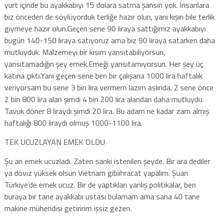
yurt içinde bu ayakkabıyı 15 dolara satma şansın yok. İnsanlara
biz önceden de söylüyorduk terliğe hazır olun, yani kışın bile terlik
giymeye hazır olun.Geçen sene 90 liraya sattığımız ayakkabıyı
bugün 140-150 liraya satıyoruz ama biz 90 liraya satarken daha
mutluyduk. Malzemeyi bir kısım yansıtabiliyorsun,
yansıtamadığın şey emek.Emeği yansıtamıyorsun. Her şey üç
katına çıktı.Yani geçen sene ben bir çalışana 1000 lira haftalık
veriyorsam bu sene 3 bin lira vermem lazım aslında. 2 sene önce
2 bin 800 lira alan şimdi 4 bin 200 lira alandan daha mutluydu.
Tavuk döner 8 liraydı şimdi 20 lira. Bu adam ne kadar zam almış
haftalığı 800 liraydı olmuş 1000-1100 lira.
TEK UCUZLAYAN EMEK OLDU
Şu an emek ucuzladı. Zaten sanki istenilen şeyde. Bir ara dediler
ya döviz yüksek olsun Vietnam gibiihracat yapalım. Şuan
Türkiye’de emek ucuz. Bir de yaptıkları yanlış politikalar, ben
buraya bir tane ayakkabı ustası bulamam ama sana 40 tane
makine mühendisi getiririm işsiz gezen.