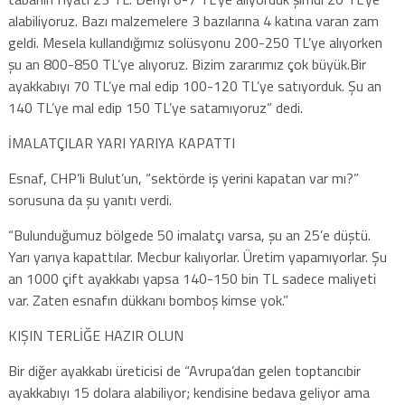
alabiliyoruz. Bazı malzemelere 3 bazılarına 4 katına varan zam
geldi. Mesela kullandığımız solüsyonu 200-250 TL’ye alıyorken
şu an 800-850 TL’ye alıyoruz. Bizim zararımız çok büyük.Bir
ayakkabıyı 70 TL’ye mal edip 100-120 TL’ye satıyorduk. Şu an
140 TL’ye mal edip 150 TL’ye satamıyoruz” dedi.
İMALATÇILAR YARI YARIYA KAPATTI
Esnaf, CHP’li Bulut’un, “sektörde iş yerini kapatan var mı?”
sorusuna da şu yanıtı verdi.
“Bulunduğumuz bölgede 50 imalatçı varsa, şu an 25’e düştü.
Yarı yarıya kapattılar. Mecbur kalıyorlar. Üretim yapamıyorlar. Şu
an 1000 çift ayakkabı yapsa 140-150 bin TL sadece maliyeti
var. Zaten esnafın dükkanı bomboş kimse yok.”
KIŞIN TERLİĞE HAZIR OLUN
Bir diğer ayakkabı üreticisi de “Avrupa’dan gelen toptancıbir
ayakkabıyı 15 dolara alabiliyor; kendisine bedava geliyor ama