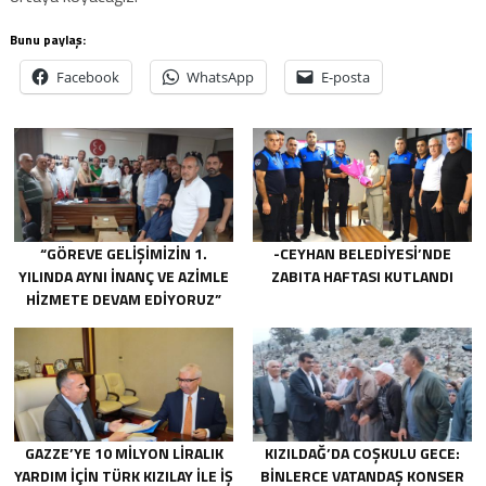
Bunu paylaş:
Facebook
WhatsApp
E-posta
“GÖREVE GELIŞIMIZIN 1.
-CEYHAN BELEDIYESI’NDE
YILINDA AYNI INANÇ VE AZIMLE
ZABITA HAFTASI KUTLANDI
HIZMETE DEVAM EDIYORUZ”
GAZZE’YE 10 MILYON LIRALIK
KIZILDAĞ’DA COŞKULU GECE:
YARDIM IÇIN TÜRK KIZILAY ILE IŞ
BINLERCE VATANDAŞ KONSER