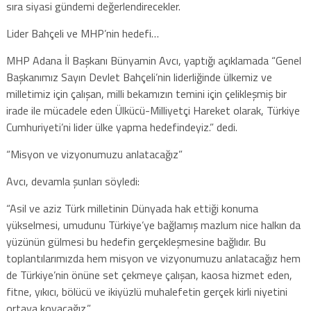
sıra siyasi gündemi değerlendirecekler.
Lider Bahçeli ve MHP’nin hedefi…
MHP Adana İl Başkanı Bünyamin Avcı, yaptığı açıklamada “Genel
Başkanımız Sayın Devlet Bahçeli’nin liderliğinde ülkemiz ve
milletimiz için çalışan, milli bekamızın temini için çelikleşmiş bir
irade ile mücadele eden Ülkücü-Milliyetçi Hareket olarak, Türkiye
Cumhuriyeti’ni lider ülke yapma hedefindeyiz.” dedi.
“Misyon ve vizyonumuzu anlatacağız”
Avcı, devamla şunları söyledi:
“Asil ve aziz Türk milletinin Dünyada hak ettiği konuma
yükselmesi, umudunu Türkiye’ye bağlamış mazlum nice halkın da
yüzünün gülmesi bu hedefin gerçekleşmesine bağlıdır. Bu
toplantılarımızda hem misyon ve vizyonumuzu anlatacağız hem
de Türkiye’nin önüne set çekmeye çalışan, kaosa hizmet eden,
fitne, yıkıcı, bölücü ve ikiyüzlü muhalefetin gerçek kirli niyetini
ortaya koyacağız.”