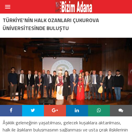
TÜRKIYE’NIN HALK OZANLARI ÇUKUROVA
ÜNIVERSITESINDE BULUŞTU
Âşıklık geleneğinin yaşatılması, gelecek kuşaklara aktarılması,
halk ile âşıkların buluşmasının sağlanması ve usta çırak ilişkilerinin