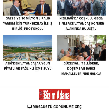
GAZZE’YE 10 MILYON LIRALIK
KIZILDAĞ’DA COŞKULU GECE:
YARDIM IÇIN TÜRK KIZILAY ILE IŞ
BINLERCE VATANDAŞ KONSER
BIRLIĞI PROTOKOLÜ
ALANINDA BULUŞTU
IMZALANDI.
ASKİ’DEN VATANDAŞA UYGUN
GÜZELYALI, TELLIDERE,
FIYATLI VE SAĞLIKLI IÇME SUYU
DÖŞEME VE BARIŞ
MAHALLELERINDE HALKLA
BULUŞTU
MASAÜSTÜ GÖRÜNÜME GEÇ