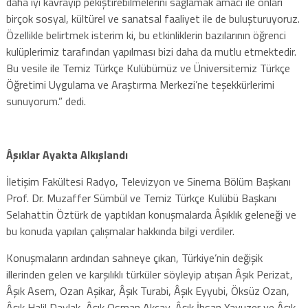
daha iyi kavrayıp pekiştirebilmelerini sağlamak amacı ile onları
birçok sosyal, kültürel ve sanatsal faaliyet ile de buluşturuyoruz.
Özellikle belirtmek isterim ki, bu etkinliklerin bazılarının öğrenci
kulüplerimiz tarafından yapılması bizi daha da mutlu etmektedir.
Bu vesile ile Temiz Türkçe Kulübümüz ve Üniversitemiz Türkçe
Öğretimi Uygulama ve Araştırma Merkezi’ne teşekkürlerimi
sunuyorum.” dedi.
Âşıklar Ayakta Alkışlandı
İletişim Fakültesi Radyo, Televizyon ve Sinema Bölüm Başkanı
Prof. Dr. Muzaffer Sümbül ve Temiz Türkçe Kulübü Başkanı
Selahattin Öztürk de yaptıkları konuşmalarda Âşıklık geleneği ve
bu konuda yapılan çalışmalar hakkında bilgi verdiler.
Konuşmaların ardından sahneye çıkan, Türkiye’nin değişik
illerinden gelen ve karşılıklı türküler söyleyip atışan Âşık Perizat,
Âşık Asem, Ozan Aşikar, Âşık Turabi, Âşık Eyyubi, Öksüz Ozan,
Âşık Halil Daylak, Âşık Osman Akçay, Âşık İhsan Yavuzer ve Âşık