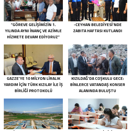
“GÖREVE GELIŞIMIZIN 1.
-CEYHAN BELEDIYESI’NDE
YILINDA AYNI INANÇ VE AZIMLE
ZABITA HAFTASI KUTLANDI
HIZMETE DEVAM EDIYORUZ”
GAZZE’YE 10 MILYON LIRALIK
KIZILDAĞ’DA COŞKULU GECE:
YARDIM IÇIN TÜRK KIZILAY ILE IŞ
BINLERCE VATANDAŞ KONSER
BIRLIĞI PROTOKOLÜ
ALANINDA BULUŞTU
IMZALANDI.