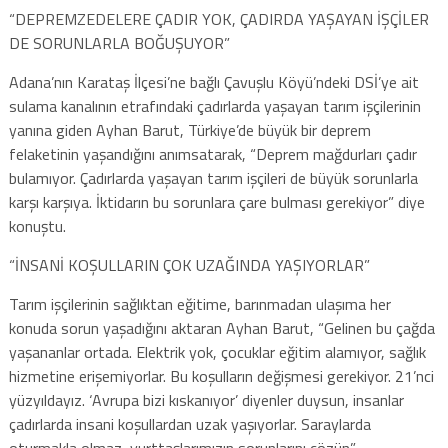
“DEPREMZEDELERE ÇADIR YOK, ÇADIRDA YAŞAYAN İŞÇİLER
DE SORUNLARLA BOĞUŞUYOR”
Adana’nın Karataş İlçesi’ne bağlı Çavuşlu Köyü’ndeki DSİ’ye ait
sulama kanalının etrafındaki çadırlarda yaşayan tarım işçilerinin
yanına giden Ayhan Barut, Türkiye’de büyük bir deprem
felaketinin yaşandığını anımsatarak, “Deprem mağdurları çadır
bulamıyor. Çadırlarda yaşayan tarım işçileri de büyük sorunlarla
karşı karşıya. İktidarın bu sorunlara çare bulması gerekiyor” diye
konuştu.
“İNSANİ KOŞULLARIN ÇOK UZAĞINDA YAŞIYORLAR”
Tarım işçilerinin sağlıktan eğitime, barınmadan ulaşıma her
konuda sorun yaşadığını aktaran Ayhan Barut, “Gelinen bu çağda
yaşananlar ortada. Elektrik yok, çocuklar eğitim alamıyor, sağlık
hizmetine erişemiyorlar. Bu koşulların değişmesi gerekiyor. 21’nci
yüzyıldayız. ‘Avrupa bizi kıskanıyor’ diyenler duysun, insanlar
çadırlarda insani koşullardan uzak yaşıyorlar. Saraylarda
oturmakla olmaz, yurttaşlarımızın sorunlarını çözün”