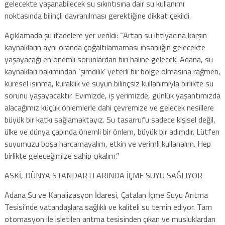
gelecekte yaşanabilecek su sıkıntısına dair su kullanımı
noktasında bilinçli davranılması gerektiğine dikkat çekildi.
Açıklamada şu ifadelere yer verildi: ‘’Artan su ihtiyacına karşın
kaynakların aynı oranda çoğaltılamaması insanlığın gelecekte
yaşayacağı en önemli sorunlardan biri haline gelecek. Adana, su
kaynakları bakımından ‘şimdilik’ yeterli bir bölge olmasına rağmen,
küresel ısınma, kuraklık ve suyun bilinçsiz kullanımıyla birlikte su
sorunu yaşayacaktır. Evimizde, iş yerimizde, günlük yaşantımızda
alacağımız küçük önlemlerle dahi çevremize ve gelecek nesillere
büyük bir katkı sağlamaktayız. Su tasarrufu sadece kişisel değil,
ülke ve dünya çapında önemli bir önlem, büyük bir adımdır. Lütfen
suyumuzu boşa harcamayalım, etkin ve verimli kullanalım. Hep
birlikte geleceğimize sahip çıkalım.’’
ASKİ, DÜNYA STANDARTLARINDA İÇME SUYU SAĞLIYOR
Adana Su ve Kanalizasyon İdaresi, Çatalan İçme Suyu Arıtma
Tesisi’nde vatandaşlara sağlıklı ve kaliteli su temin ediyor. Tam
otomasyon ile işletilen arıtma tesisinden çıkan ve musluklardan