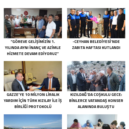
“GÖREVE GELIŞIMIZIN 1.
-CEYHAN BELEDIYESI’NDE
YILINDA AYNI INANÇ VE AZIMLE
ZABITA HAFTASI KUTLANDI
HIZMETE DEVAM EDIYORUZ”
GAZZE’YE 10 MILYON LIRALIK
KIZILDAĞ’DA COŞKULU GECE:
YARDIM IÇIN TÜRK KIZILAY ILE IŞ
BINLERCE VATANDAŞ KONSER
BIRLIĞI PROTOKOLÜ
ALANINDA BULUŞTU
IMZALANDI.