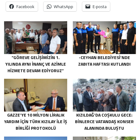
Facebook
WhatsApp
E-posta
“GÖREVE GELIŞIMIZIN 1.
-CEYHAN BELEDIYESI’NDE
YILINDA AYNI INANÇ VE AZIMLE
ZABITA HAFTASI KUTLANDI
HIZMETE DEVAM EDIYORUZ”
GAZZE’YE 10 MILYON LIRALIK
KIZILDAĞ’DA COŞKULU GECE:
YARDIM IÇIN TÜRK KIZILAY ILE IŞ
BINLERCE VATANDAŞ KONSER
BIRLIĞI PROTOKOLÜ
ALANINDA BULUŞTU
IMZALANDI.