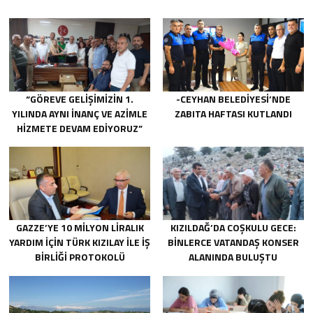
“GÖREVE GELIŞIMIZIN 1.
-CEYHAN BELEDIYESI’NDE
YILINDA AYNI INANÇ VE AZIMLE
ZABITA HAFTASI KUTLANDI
HIZMETE DEVAM EDIYORUZ”
GAZZE’YE 10 MILYON LIRALIK
KIZILDAĞ’DA COŞKULU GECE:
YARDIM IÇIN TÜRK KIZILAY ILE IŞ
BINLERCE VATANDAŞ KONSER
BIRLIĞI PROTOKOLÜ
ALANINDA BULUŞTU
IMZALANDI.