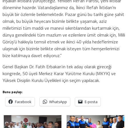
inşallah iktidara yürüyeceğiz. Yeniden Refah Partisi, yeni iktidar
dönemine hazırdır. Vatandaşlarımız da, İkinci Refah İktidarı’nı
büyük bir özlemle beklemektedir. Pazar günü bu tarihi güne şahit
olmak, bu büyük heyecanı bizimle birlikte yaşamak, aziz
milletimizi tüm maddi ve manevi sıkıntılarından kurtarmak için,
dünya genelindeki tüm mazlum ve ezilenlere ümit olmak için, Milli
Görüş’ü hakkıyla temsil etmek ve ikinci 40 yılda hedeflerimize
ulaşmak için bizimle birlikte olmak isteyen tüm hemşerilerimizi
bize katılmaya davet ediyoruz.”
Genel Başkan Dr. Fatih Erbakan’ın tek aday olarak gireceği
kongrede, 50 üyeli Merkez Karar Yürütme Kurulu (MKYK) ve
Yüksek Disiplin Kurulu Üyelikleri için seçim yapılacak.
Bunu paylaş:
Facebook
WhatsApp
E-posta