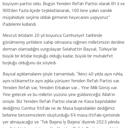
büyüyen partisi oldu. Bugün Yeniden Refah Partisi olarak 81 il ve
900’den fazla ilçede teşkilatlanarak, 100 bine yakın sandık
müşahidiyle seçime iddialı girmenin heyecanını yaşıyoruz”
ifadelerini kullandı.
Mevcut iktidarın 20 yıl boyunca Cumhuriyet tarihinde
görülmemiş yetkilere sahip olmasına rağmen milletimizin derdine
derman olamadığını vurgulayan Selahattin Baysal; Türkiye’de
büyük bir iktidar boşluğu olduğu kadar, büyük bir muhalefet
boşluğu olduğunu da söyledi.
Baysal açıklamalarını şöyle tamamladı; “İkinci 40 yılda aynı ruhla,
aynı istikamette aynı aşkla yürüyen Yeniden Refah Partisi var.
Yeniden Refah var, Yeniden Erbakan var… Yine Milli Görüş var.
Yine gelecek ve bu milletin yüzünü yine güldüreceğiz Allah’ın
izniyle. Biz Yeniden Refah Partisi olarak ne Kasa başındakiler
dediğimiz Cumhur İttifakı ne de Masa başındakiler dediğimiz
birbirine benzemezlerin oluşturduğu 6’lı masa ittifakı içerisinde
yer almayacağız ve ‘Tek Başına İş Başına’ diyerek 2023 yılında