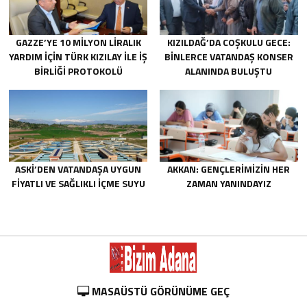
GAZZE’YE 10 MILYON LIRALIK
KIZILDAĞ’DA COŞKULU GECE:
YARDIM IÇIN TÜRK KIZILAY ILE IŞ
BINLERCE VATANDAŞ KONSER
BIRLIĞI PROTOKOLÜ
ALANINDA BULUŞTU
IMZALANDI.
ASKİ’DEN VATANDAŞA UYGUN
AKKAN: GENÇLERIMIZIN HER
FIYATLI VE SAĞLIKLI IÇME SUYU
ZAMAN YANINDAYIZ
MASAÜSTÜ GÖRÜNÜME GEÇ