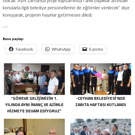
olacak. Aynı zamanda proje kapsamında farklı başlıklar altındaki
konularla ilgili belediye personellerine de eğitimler verilecek” diye
konuşarak, projenin hayırlar getirmesini diledi.
—
Bunu paylaş:
Facebook
WhatsApp
E-posta
“GÖREVE GELIŞIMIZIN 1.
-CEYHAN BELEDIYESI’NDE
YILINDA AYNI INANÇ VE AZIMLE
ZABITA HAFTASI KUTLANDI
HIZMETE DEVAM EDIYORUZ”