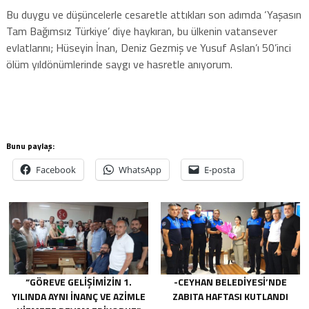
Bu duygu ve düşüncelerle cesaretle attıkları son adımda ‘Yaşasın
Tam Bağımsız Türkiye’ diye haykıran, bu ülkenin vatansever
evlatlarını; Hüseyin İnan, Deniz Gezmiş ve Yusuf Aslan’ı 50’inci
ölüm yıldönümlerinde saygı ve hasretle anıyorum.
Bunu paylaş:
Facebook
WhatsApp
E-posta
“GÖREVE GELIŞIMIZIN 1.
-CEYHAN BELEDIYESI’NDE
YILINDA AYNI INANÇ VE AZIMLE
ZABITA HAFTASI KUTLANDI