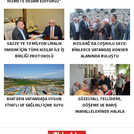
HIZMETE DEVAM EDIYORUZ”
GAZZE’YE 10 MILYON LIRALIK
KIZILDAĞ’DA COŞKULU GECE:
YARDIM IÇIN TÜRK KIZILAY ILE IŞ
BINLERCE VATANDAŞ KONSER
BIRLIĞI PROTOKOLÜ
ALANINDA BULUŞTU
IMZALANDI.
ASKİ’DEN VATANDAŞA UYGUN
GÜZELYALI, TELLIDERE,
FIYATLI VE SAĞLIKLI IÇME SUYU
DÖŞEME VE BARIŞ
MAHALLELERINDE HALKLA
BULUŞTU