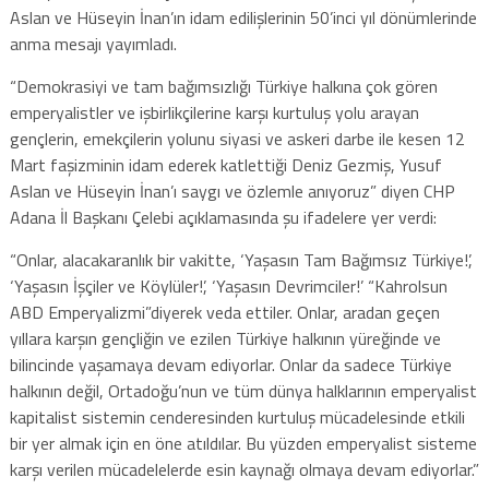
Aslan ve Hüseyin İnan’ın idam edilişlerinin 50’inci yıl dönümlerinde
anma mesajı yayımladı.
“Demokrasiyi ve tam bağımsızlığı Türkiye halkına çok gören
emperyalistler ve işbirlikçilerine karşı kurtuluş yolu arayan
gençlerin, emekçilerin yolunu siyasi ve askeri darbe ile kesen 12
Mart faşizminin idam ederek katlettiği Deniz Gezmiş, Yusuf
Aslan ve Hüseyin İnan’ı saygı ve özlemle anıyoruz” diyen CHP
Adana İl Başkanı Çelebi açıklamasında şu ifadelere yer verdi:
“Onlar, alacakaranlık bir vakitte, ‘Yaşasın Tam Bağımsız Türkiye!’,
‘Yaşasın İşçiler ve Köylüler!’, ‘Yaşasın Devrimciler!’ “Kahrolsun
ABD Emperyalizmi”diyerek veda ettiler. Onlar, aradan geçen
yıllara karşın gençliğin ve ezilen Türkiye halkının yüreğinde ve
bilincinde yaşamaya devam ediyorlar. Onlar da sadece Türkiye
halkının değil, Ortadoğu’nun ve tüm dünya halklarının emperyalist
kapitalist sistemin cenderesinden kurtuluş mücadelesinde etkili
bir yer almak için en öne atıldılar. Bu yüzden emperyalist sisteme
karşı verilen mücadelelerde esin kaynağı olmaya devam ediyorlar.”